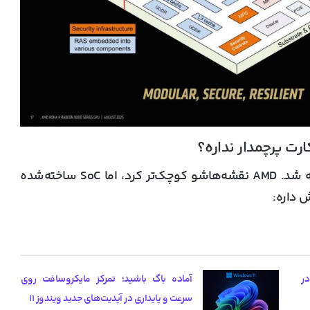
معماری RDNA4 بدون کارت دسکتاپ پرچمدار عرضه شد. AMD نقشه‌هاشو کوچک‌تر کرد، اما SoC ساخته‌شده
ش داره:
یب گرانی کارت گرافیک‌های RTX 50 در
آماده باگ باشید؛ تمرکز مایکروسافت روی
سرعت و پایداری در آپدیت‌های جدید ویندوز ۱۱