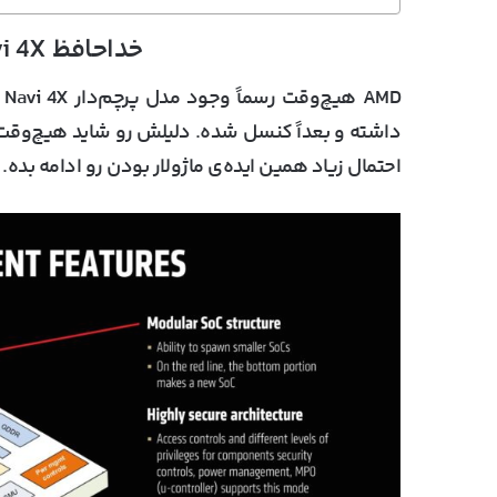
خداحافظ Navi 4X، سلام RDNA5؟
AMD هیچ‌وقت رسماً وجود مدل پرچم‌دار
Navi 4X
ر
داشته و بعداً کنسل شده. دلیلش رو شاید هیچ‌وقت ن
احتمال زیاد همین ایده‌ی ماژولار بودن رو ادامه بده.