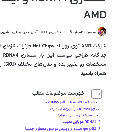
AMD
دنبال
محسن خدابخش
۶ شهریور ۱۴۰۴
آخرین به روز رسانی: 6 شهریور 1404
کردن
شرکت
AMD
توی رویداد
Hot Chips
جزئیات تازه‌ای 
در
X
جداگانه طراحی می‌شد، این بار معماری RDNA4 به‌صورت
مشخصات رو تغییر بده و مدل‌های مختلف (SKU) رو سریع‌تر و متنوع‌تر وارد بازار کنه. با
همراه باشید.
فهرست موضوعات مطلب
خداحافظ Navi 4X، سلام RDNA5؟
چرا RDNA4 کارت پرچمدار نداره؟
انعطاف در طراحی و تولید
RDNA4 موبایل بعیده!
کلام آخر: آینده‌ای روشن در پس معماری جدید!