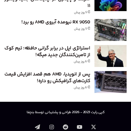
۱۱
5 روز پیش
RX 9050 نیومده آبروی AMD رو برد!
5 روز پیش
استراتژی اپل در برابر گرانی حافظه؛ تیم کوک
از تامین‌کنندگان جدید میگه!
6 روز پیش
پس از انویدیا، AMD هم قصد افزایش قیمت
کارت‌های گرافیکش رو داره!
6 روز پیش
کپی رایت 2023 - 2026 طراحی و پشتیبانی توسط بنچفا
X
یوتیوب
‫رددیت
اینستاگرام
تلگرام