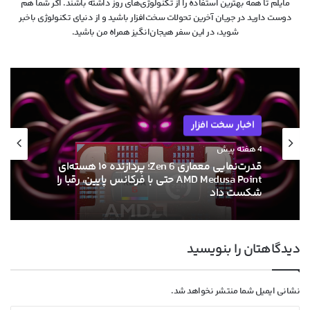
مایلم تا همه بهترین استفاده را از تکنولوژی‌های روز داشته باشند. اگر شما هم
دوست دارید در جریان آخرین تحولات سخت‌افزار باشید و از دنیای تکنولوژی‌ باخبر
شوید، در این سفر هیجان‌انگیز همراه من باشید.
اخبار سخت افزار
اخبار سخت افزار
4 هفته پیش
۱۳ خرداد ۱۴۰۵
قدرت‌نمایی معماری Zen 6؛ پردازنده ۱۰ هسته‌ای
AMD Medusa Point حتی با فرکانس پایین، رقبا را
شکست داد
ام‌اس‌آی با خنک‌کننده حرارتی الماس و فیوزهای
هوشمند به استقبال نسل بعدی کارت‌های
دیدگاهتان را بنویسید
گرافیک انویدیا رفت
نشانی ایمیل شما منتشر نخواهد شد.