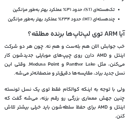
تک‌هسته‌ای (ST): حدود ۳۱٪ عملکرد بهتر به‌طور میانگین
چند‌هسته‌ای (MT): حدود ۲۳۴٪ عملکرد بهتر به‌طور میانگین
آیا ARM توی لپ‌تاپ‌ها برنده مطلقه؟
خب جوابش الان هم بله‌ست و هم نه. چون هر دو شرکت
اینتل و AMD دارن روی چیپ‌های موبایلی جدیدشون کار
می‌کنن، مثل Panther Lake و Medusa Point. وقتی این
نسل جدید بیاد، مقایسه‌ها دقیق‌تر و منصفانه‌تر می‌شه.
ولی با توجه به اینکه کوالکام فقط توی یک نسل تونسته
چنین جهش معماری بزرگی رو رقم بزنه، می‌شه گفت که
اینتل و AMD برای حفظ سلطه‌شون باید خیلی بیشتر تلاش
کنن.