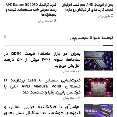
پس از انویدیا، AMD هم قصد افزایش
کارت گرافیک AMD Radeon RX 9050
قیمت کارت‌های گرافیکش رو داره!
رسماً معرفی شد؛ مشخصات، قیمت و
بنچمارک‌ها
6 روز پیش
1 هفته پیش
توسط مهرانا عیسی‌پور
بحران در بازار حافظه؛ قیمت DDR4 در
سه‌ماهه سوم ۲۰۲۶ بیش از ۵۰ درصد
افزایش می‌یابد
4 هفته پیش
قدرت‌نمایی معماری Zen 6؛ پردازنده ۱۰
هسته‌ای AMD Medusa Point حتی با
فرکانس پایین، رقبا را شکست داد
4 هفته پیش
ام‌اس‌آی با خنک‌کننده حرارتی الماس و
فیوزهای هوشمند به استقبال نسل بعدی