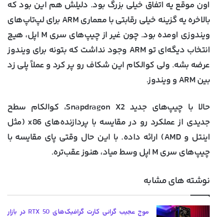
اون موقع یه اتفاق خیلی بزرگ بود. دلیلش هم این بود که
بالاخره یه گزینه خیلی رقابتی با معماری ARM برای لپ‌تاپ‌های
ویندوزی اومده بود. چون غیر از چیپ‌های سری M اپل، هیچ
انتخاب دیگه‌ای تو ARM وجود نداشت که بتونه برای ویندوز
عرضه بشه. ولی کوالکام این شکاف رو پر کرد و عملاً پلی زد
بین ARM و ویندوز.
حالا با چیپ‌های جدید Snapdragon X2، کوالکام سطح
جدیدی از عملکرد رو در مقایسه با پردازنده‌های x86 (مثل
اینتل و AMD) ارائه داده. با این حال وقتی پای مقایسه با
چیپ‌های سری M اپل وسط میاد، هنوز عقب‌تره.
نوشته های مشابه
موج عجیب گرانی کارت گرافیک‌های RTX 50 در بازار