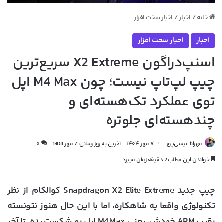
خانه
/
اخبار
/
اخبار سخت افزار
اخبار
اخبار سخت افزار
اسنپ‌دراگون X2 Extreme سریع‌ترین
چیپ لپ‌تاپ نیست؛ چون M4 Max اپل
توی عملکرد تک‌هسته‌ای و
چند‌هسته‌ای جلوتره
مهرانا عیسی‌پور
۷ مهر ۱۴۰۴
آخرین به روز رسانی: 7 مهر 1404
۰
خواندن این مطلب 2 دقیقه زمان میبرد
چیپ جدید Snapdragon X2 Elite Extreme کوالکام از نظر
تکنولوژی واقعا یه شاهکاره، اما با این حال هنوز نتونسته
رقیب ARM خودش، یعنی M4 Max اپل رو شکست بده. تا آخر