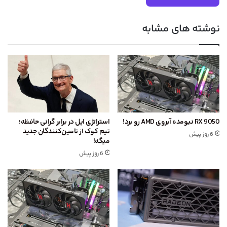
نوشته های مشابه
RX 9050 نیومده آبروی AMD رو برد!
استراتژی اپل در برابر گرانی حافظه؛
تیم کوک از تامین‌کنندگان جدید
6 روز پیش
میگه!
6 روز پیش