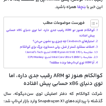
این خبر با
بنچفا
همراه باشید.
فهرست موضوعات مطلب
کوالکام هنوز تو ARM رقیب جدی داره، اما توی دنیای x86 حسابی
پیش افتاده
امتیازهای Cinebench چه چیزی رو نشون می‌دن؟
اختلاف عملکرد کمتر از قبل، ولی دستاورد بزرگ برای کوالکام
مقایسه با AMD Ryzen AI 9 HX 370 (منبع: Jarrod’s Tech)
مقایسه با Intel Core Ultra 9 288V (منبع: CPU Monkey)
آیا ARM توی لپ‌تاپ‌ها برنده مطلقه؟
کوالکام هنوز تو ARM رقیب جدی داره، اما
توی دنیای x86 حسابی پیش افتاده
شرکت کوالکام که دفتر اصلیش توی سن‌دیگوئه، سال
گذشته با پردازنده‌های Snapdragon X1 وارد بازار لپ‌تاپ شد؛