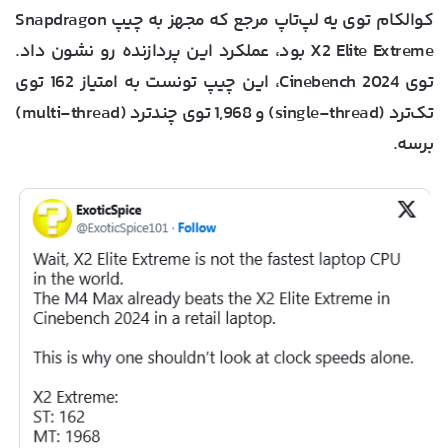
کوالکام توی یه لپ‌تاپ مرجع که مجهز به چیپ Snapdragon
X2 Elite Extreme بود، عملکرد این پردازنده رو نشون داد.
توی Cinebench 2024، این چیپ تونست به امتیاز 162 توی
تک‌ترد (single-thread) و 1,968 توی چند‌ترد (multi-thread)
برسه.