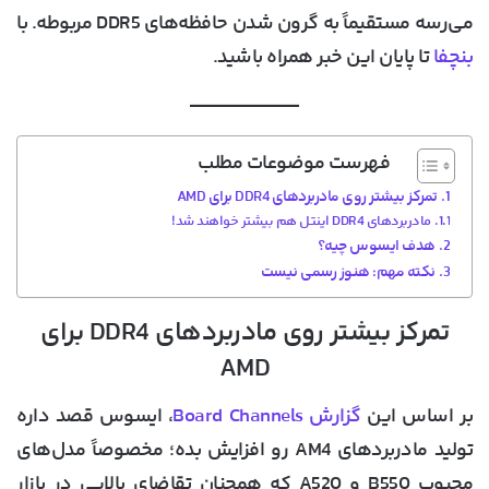
می‌رسه مستقیماً به گرون شدن حافظه‌های DDR5 مربوطه. با
بنچفا
تا پایان این خبر همراه باشید.
فهرست موضوعات مطلب
تمرکز بیشتر روی مادربردهای DDR4 برای AMD
مادربردهای DDR4 اینتل هم بیشتر خواهند شد!
هدف ایسوس چیه؟
نکته مهم: هنوز رسمی نیست
تمرکز بیشتر روی مادربردهای DDR4 برای
AMD
بر اساس این
گزارش Board Channels
، ایسوس قصد داره
تولید مادربردهای AM4 رو افزایش بده؛ مخصوصاً مدل‌های
محبوب B550 و A520 که همچنان تقاضای بالایی در بازار