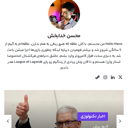
محسن خدابخش
.Hello there من محسنم، با کلی علاقه که هیچ ربطی به هم ندارن. علاقه‌ام به گیم از
5 سالگی شروع شد و بیشتر فهمیدن درباره اینکه چطوری بازی‌ها اجرا میشن باعث
شد به دنیای سخت افزار کامپیوتر وارد بشم. عاشق دنیاهای فیکشنال (مخصوصا
استار وارز) هستم و تا الان زمان زیادی از زندگیم رو پای League of Legends هدر
دادم.
X
لینکدین
اینستاگرام
استیم
اخبار تکنولوژی
6 روز پیش