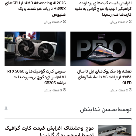
افزایش قیمت کیت‌های پردازنده
AMD Advancing AI 2026: از GPU‌های
گرافیکی انویدیا؛ موج گرانی به بقیه
MI455X تا ربات هوشمند و رک
کارت‌ها هم رسید!
هلیوس
2 هفته پیش
2 هفته پیش
نقشه راه مک‌بوک‌های اپل تا سال
معرفی کارت گرافیک‌های RTX 5060
۲۰۲۸؛ از تراشه M6 تا نمایشگرهای
V1 ام‌اس‌آی؛ کوچ بی‌سروصدا به
OLED
تراشه GB205
2 هفته پیش
3 هفته پیش
توسط محسن خدابخش
موج وحشتناک افزایش قیمت کارت گرافیک
توسط ایسوس و گیگابایت!