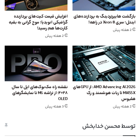
بازگشت هایپرتردینگ به پردازنده‌های
افزایش قیمت کیت‌های پردازنده
اینتل؛ سری Xeon 8 در راهه!
گرافیکی انویدیا؛ موج گرانی به بقیه
کارت‌ها هم رسید!
2 هفته پیش
2 هفته پیش
AMD Advancing AI 2026: از GPU‌های
نقشه راه مک‌بوک‌های اپل تا سال
MI455X تا ربات هوشمند و رک
۲۰۲۸؛ از تراشه M6 تا نمایشگرهای
هلیوس
OLED
2 هفته پیش
3 هفته پیش
توسط محسن خدابخش