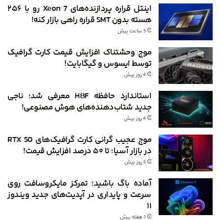
اینتل قراره پردازنده‌های Xeon 7 رو با ۲۵۶
هسته بدون SMT قراره راهی بازار کنه!
5 ساعت پیش
موج وحشتناک افزایش قیمت کارت گرافیک
توسط ایسوس و گیگابایت!
4 روز پیش
استاندارد حافظه HBF معرفی شد؛ ناجی
جدید شتاب‌دهنده‌های هوش مصنوعی!
4 روز پیش
موج عجیب گرانی کارت گرافیک‌های RTX 50
در بازار آسیا؛ تا ۵۰ درصد افزایش قیمت!
5 روز پیش
آماده باگ باشید؛ تمرکز مایکروسافت روی
سرعت و پایداری در آپدیت‌های جدید ویندوز
۱۱
1 هفته پیش