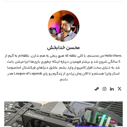
محسن خدابخش
.Hello there من محسنم، با کلی علاقه که هیچ ربطی به هم ندارن. علاقه‌ام به گیم از
5 سالگی شروع شد و بیشتر فهمیدن درباره اینکه چطوری بازی‌ها اجرا میشن باعث
شد به دنیای سخت افزار کامپیوتر وارد بشم. عاشق دنیاهای فیکشنال (مخصوصا
استار وارز) هستم و تا الان زمان زیادی از زندگیم رو پای League of Legends هدر
دادم.
X
لینکدین
اینستاگرام
استیم