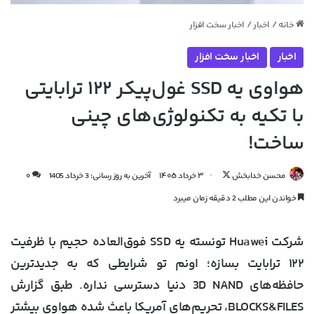
خانه
/
اخبار
/
اخبار سخت افزار
اخبار
اخبار سخت افزار
هواوی یه SSD غول‌پیکر ۱۲۲ ترابایتی
با تکیه به تکنولوژی‌های چینی
ساخت!
دنبال
محسن خدابخش
۳ خرداد ۱۴۰۵
آخرین به روز رسانی: 3 خرداد 1405
۰
کردن
خواندن این مطلب 2 دقیقه زمان میبرد
در
X
شرکت Huawei تونسته یه SSD فوق‌العاده حجیم با ظرفیت
۱۲۲ ترابایت بسازه؛ اونم تو شرایطی که به جدیدترین
حافظه‌های 3D NAND دنیا دسترسی نداره. طبق گزارش
BLOCKS&FILES، تحریم‌های آمریکا باعث شده هواوی بیشتر