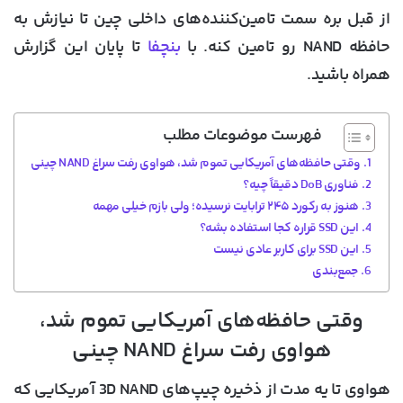
از قبل بره سمت تامین‌کننده‌های داخلی چین تا نیازش به
حافظه NAND رو تامین کنه. با
بنچفا
تا پایان این گزارش
همراه باشید.
فهرست موضوعات مطلب
وقتی حافظه‌های آمریکایی تموم شد، هواوی رفت سراغ NAND چینی
فناوری DoB دقیقاً چیه؟
هنوز به رکورد ۲۴۵ ترابایت نرسیده؛ ولی بازم خیلی مهمه
این SSD قراره کجا استفاده بشه؟
این SSD برای کاربر عادی نیست
جمع‌بندی
وقتی حافظه‌های آمریکایی تموم شد،
هواوی رفت سراغ NAND چینی
هواوی تا یه مدت از ذخیره چیپ‌های 3D NAND آمریکایی که