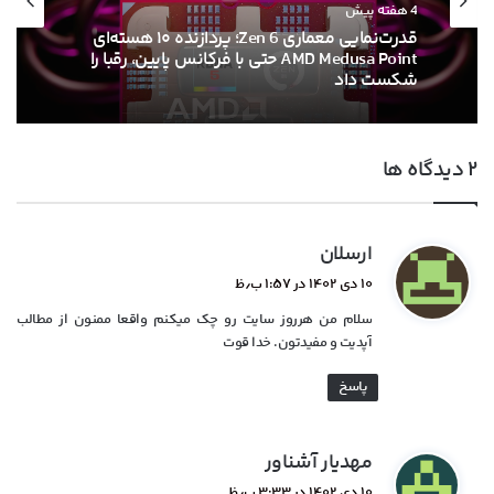
4 هفته پیش
قدرت‌نمایی معماری Zen 6؛ پردازنده ۱۰ هسته‌ای
AMD Medusa Point حتی با فرکانس پایین، رقبا را
شکست داد
‫۲ دیدگاه ها
گ
ارسلان
ف
۱۰ دی ۱۴۰۲ در ۱:۵۷ ب٫ظ
ت
سلام من هرروز سایت رو چک میکنم واقعا ممنون از مطالب
:
آپدیت و مفیدتون. خدا قوت
پاسخ
گ
مهدیار آشناور
ف
۱۰ دی ۱۴۰۲ در ۳:۳۳ ب٫ظ