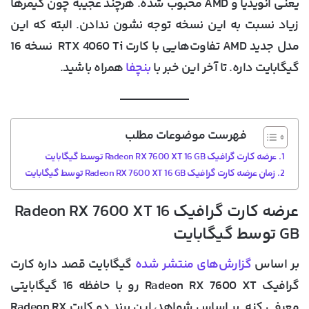
یعنی انویدیا و AMD محبوب شده. هرچند عجیبه چون گیمرها
زیاد نسبت به این نسخه توجه نشون ندادن. البته که این
مدل جدید AMD تفاوت‌هایی با کارت RTX 4060 Ti نسخه 16
گیگابایت داره. تا آخر این خبر با
بنچفا
همراه باشید.
فهرست موضوعات مطلب
عرضه کارت گرافیک Radeon RX 7600 XT 16 GB توسط گیگابایت
زمان عرضه کارت گرافیک Radeon RX 7600 XT 16 GB توسط گیگابایت
عرضه کارت گرافیک Radeon RX 7600 XT 16
GB توسط گیگابایت
بر اساس
گزارش‌های منتشر شده
گیگابایت قصد داره کارت
گرافیک Radeon RX 7600 XT رو با حافظه 16 گیگابایتی
معرفی کنه. بر اساس شواهد، این برند دو کارت Radeon RX