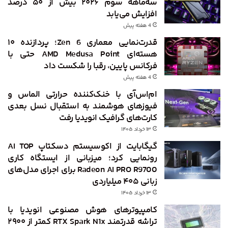
سه‌ماهه سوم ۲۰۲۶ بیش از ۵۰ درصد
افزایش می‌یابد
4 هفته پیش
قدرت‌نمایی معماری Zen 6؛ پردازنده ۱۰
هسته‌ای AMD Medusa Point حتی با
فرکانس پایین، رقبا را شکست داد
4 هفته پیش
ام‌اس‌آی با خنک‌کننده حرارتی الماس و
فیوزهای هوشمند به استقبال نسل بعدی
کارت‌های گرافیک انویدیا رفت
۱۳ خرداد ۱۴۰۵
گیگابایت از اکوسیستم دسکتاپ AI TOP
رونمایی کرد؛ میزبانی از ایستگاه کاری
Radeon AI PRO R9700 برای اجرای مدل‌های
زبانی ۴۰۵ میلیاردی
۱۳ خرداد ۱۴۰۵
کامپیوترهای هوش مصنوعی انویدیا با
تراشه قدرتمند RTX Spark N1x کمتر از ۲۹۰۰