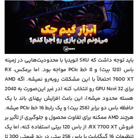
باید توجه داشت که SKU انویدیا با محدودیت‌هایی در زمینه
باس (128 بیت) و 8 خط PCIe مواجه بود. اما برعکس، RX
7600 XT احتمالاً با این مشکلات روبه‌رو نمیشه. اگه AMD
برای GPU Navi 32 رو انتخاب کنه (در غیر این‌صورت به 2048
هسته محدود میشه)، این باعث افزایش پهنای باند با یک
حافظه باس دو برابر (256 بیت) و یک رابط 16 خط PCIe میشه.
هرچند AMD ممکنه برای تفاوت محصول و جلوگیری از تأثیر بر
فروش RX 7700 XT، از باس 128 بیتی استفاده کنه، اما یک
تنظیمات 16 گیگابایت با باس 256 بیتی در رنج قیمتی 300 تا