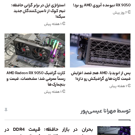
RX 9050 نیومده آبروی AMD رو برد!
استراتژی اپل در برابر گرانی حافظه؛
تیم کوک از تامین‌کنندگان جدید
7 روز پیش
میگه!
1 هفته پیش
پس از انویدیا، AMD هم قصد افزایش
کارت گرافیک AMD Radeon RX 9050
قیمت کارت‌های گرافیکش رو داره!
رسماً معرفی شد؛ مشخصات، قیمت و
بنچمارک‌ها
1 هفته پیش
1 هفته پیش
توسط مهرانا عیسی‌پور
بحران در بازار حافظه؛ قیمت DDR4 در