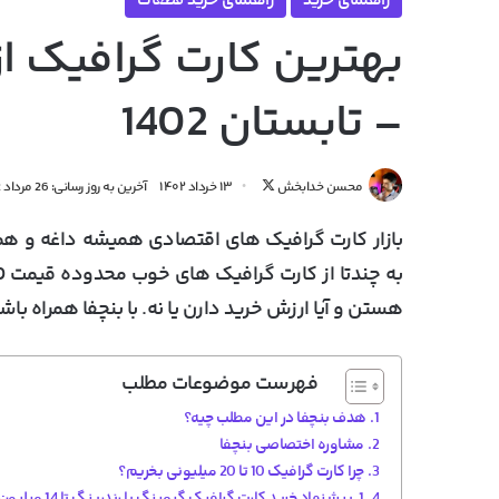
راهنمای خرید
راهنمای خرید قطعات
– تابستان 1402
دنبال
محسن خدابخش
۱۳ خرداد ۱۴۰۲
آخرین به روز رسانی: 26 مرداد 1402
کردن
بازار کارت گرافیک های اقتصادی همیشه داغه و هم
در
X
هستن و آیا ارزش خرید دارن یا نه. با بنچفا همراه باش
فهرست موضوعات مطلب
هدف بنچفا در این مطلب چیه؟
مشاوره اختصاصی بنچفا
چرا کارت گرافیک 10 تا 20 میلیونی بخریم؟