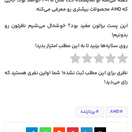
گفته می‌شه تو نمایشگاه CES سال ۲۰۲۵ خواهد بود، جایی
که AMD محصولات بیشتری رو معرفی می‌کنه.
این پست براتون مفید بود؟ خوشحال می‌شیم نظرتون رو
بدونیم!
روی ستاره‌ها بزنید تا به این مطلب امتیاز بدید!
نظری برای این مطلب ثبت نشده! شما اولین نفری هستید که
رای می‌دید!
AMD
پردازنده
X
لینکدین
‫پین‌ترست
‫رددیت
واتس آپ
تلگرام