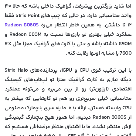
اما شاید بزرگترین پیشرفت، گرافیک داخلی باشه که حالا ۴۰
واحد محاسباتی داره، در حالی که چیپ‌های Strix Point فقط
۱۲ تا داشتن. به همین خاطر انتظار می‌ره
Radeon 8060S
عملکرد خیلی بهتری تو بازی‌ها نسبت به Radeon 880M و
890M داشته باشه و حتی با کارت‌های گرافیک مجزا مثل RX
7600 یا مشابه اونها رقابت کنه.
با این ترکیب قوی CPU و iGPU، پردازنده‌های Strix Halo
دیگه نیازی به کارت گرافیک مجزا تو لپ‌تاپ‌های گیمینگ
اقتصادی (ارزون‌تر) رو از بین می‌بره و می‌تونه عملکرد
محاسباتی خیلی سریع‌تری رو هم تو کارهایی که بیشتر به
CPU وابسته هستن، ارائه بده. ما یه سری بنچمارک مصنوعی
از Radeon 8060S دیدیم، اما هنوز هیچ بنچمارک گیمینگی
ازش منتشر نشده. ما با اشتیاق منتظر عرضه‌اش هستیم که