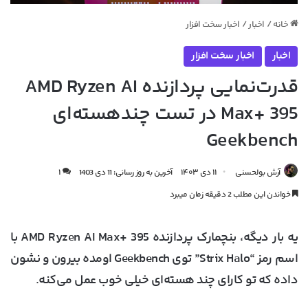
خانه
/
اخبار
/
اخبار سخت افزار
اخبار
اخبار سخت افزار
قدرت‌نمایی پردازنده AMD Ryzen AI
Max+ 395 در تست چندهسته‌ای
Geekbench
آرش بولحسنی
۱۱ دی ۱۴۰۳
آخرین به روز رسانی: 11 دی 1403
۱
خواندن این مطلب 2 دقیقه زمان میبرد
یه بار دیگه، بنچمارک پردازنده AMD Ryzen AI Max+ 395 با
اسم رمز “Strix Halo” توی Geekbench اومده بیرون و نشون
داده که تو کارای چند هسته‌ای خیلی خوب عمل می‌کنه.