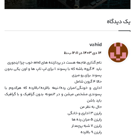
ایلان ماسک از سخت‌افزار AMD برای مدل‌های
تولید پیشرفته‌ترین معماری هوش مصنوعی
هوش مصنوعی کوچک و متوسط حمایت کرد
انویدیا در TSMC آغاز شد
یک دیدگاه
گ
vahid
ف
۱۴ دی ۱۴۰۳ در ۱۲:۱۱ ب٫ظ
ت
نام گذاری فاجعه هست در پردازنده های amd خوب چرا اینجوری
:
باید ۴ گروه باشه که با پسوند l برای لپ تاپ ها و اون یکی بدون
پسوند برای رو میزی
حالا ۴ گرون شامل
اداری و خونگی/میان رده/نیمه بالارده/بالارده که هرکدوم با
پسوندی مشخص میشن و در ۲نمونه بدون گرافیک و با گرافیک
باید باشن
حال به نظر من
رایزن ۳ اداری و خانگی
رایزن ۵ میان رده ها
رایزن ۷ شبه پرچمدار
رایزن ۹ بالارده