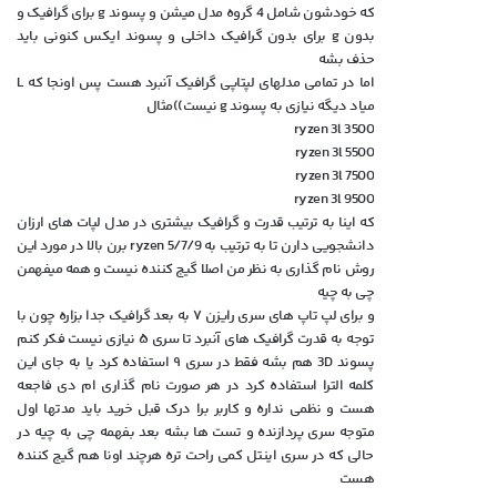
که خودشون شامل 4 گروه مدل میشن و پسوند g برای گرافیک و
بدون g برای بدون گرافیک داخلی و پسوند ایکس کنونی باید
حذف بشه
اما در تمامی مدلهای لپتاپی گرافیک آنبرد هست پس اونجا که L
میاد دیگه نیازی به پسوند g نیست))مثال
ryzen 3l 3500
ryzen 3l 5500
ryzen 3l 7500
ryzen 3l 9500
که اینا به ترتیب قدرت و گرافیک بیشتری در مدل لپات های ارزان
دانشجویی دارن تا به ترتیب به ryzen 5/7/9 برن بالا در مورد این
روش نام گذاری به نظر من اصلا گیج کننده نیست و همه میفهمن
چی به چیه
و برای لپ تاپ های سری رایزن ۷ به بعد گرافیک جدا بزاره چون با
توجه به قدرت گرافیک های آنبرد تا سری ۵ نیازی نیست فکر کنم
پسوند 3D هم بشه فقط در سری ۹ استفاده کرد یا به جای این
کلمه الترا استفاده کرد در هر صورت نام گذاری ام دی فاجعه
هست و نظمی نداره و کاربر برا درک قبل خرید باید مدتها اول
متوجه سری پردازنده و تست ها بشه بعد بفهمه چی به چیه در
حالی که در سری اینتل کمی راحت تره هرچند اونا هم گیج کننده
هست