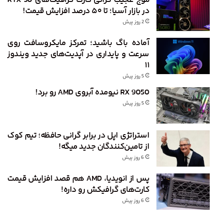
موج عجیب گرانی کارت گرافیک‌های RTX 50
در بازار آسیا؛ تا ۵۰ درصد افزایش قیمت!
2 روز پیش
آماده باگ باشید؛ تمرکز مایکروسافت روی
سرعت و پایداری در آپدیت‌های جدید ویندوز
۱۱
5 روز پیش
RX 9050 نیومده آبروی AMD رو برد!
5 روز پیش
استراتژی اپل در برابر گرانی حافظه؛ تیم کوک
از تامین‌کنندگان جدید میگه!
6 روز پیش
پس از انویدیا، AMD هم قصد افزایش قیمت
کارت‌های گرافیکش رو داره!
6 روز پیش