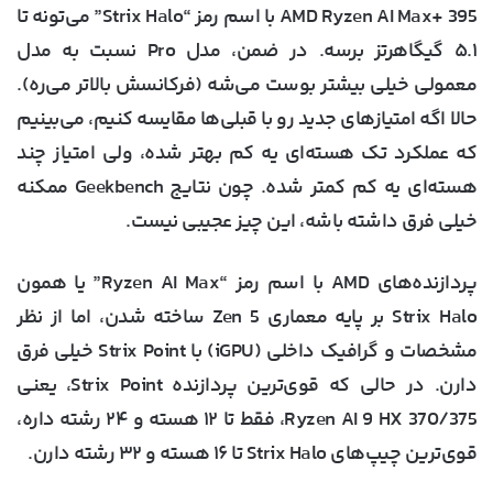
AMD Ryzen AI Max+ 395 با اسم رمز “Strix Halo” می‌تونه تا
۵.۱ گیگاهرتز برسه. در ضمن، مدل Pro نسبت به مدل
معمولی خیلی بیشتر بوست می‌شه (فرکانسش بالاتر می‌ره).
حالا اگه امتیازهای جدید رو با قبلی‌ها مقایسه کنیم، می‌بینیم
که عملکرد تک هسته‌ای یه کم بهتر شده، ولی امتیاز چند
هسته‌ای یه کم کمتر شده. چون نتایج Geekbench ممکنه
خیلی فرق داشته باشه، این چیز عجیبی نیست.
پردازنده‌های AMD با اسم رمز “Ryzen AI Max” یا همون
Strix Halo بر پایه معماری Zen 5 ساخته شدن، اما از نظر
مشخصات و گرافیک داخلی (iGPU) با Strix Point خیلی فرق
دارن. در حالی که قوی‌ترین پردازنده Strix Point، یعنی
Ryzen AI 9 HX 370/375، فقط تا ۱۲ هسته و ۲۴ رشته داره،
قوی‌ترین چیپ‌های Strix Halo تا ۱۶ هسته و ۳۲ رشته دارن.