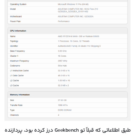
طبق اطلاعاتی که قبلاً تو Geekbench درز کرده بود، پردازنده