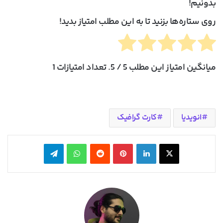
بدونیم!
روی ستاره‌ها بزنید تا به این مطلب امتیاز بدید!
میانگین امتیاز این مطلب
5
/ 5. تعداد امتیازات
1
انویدیا
کارت گرافیک
X
لینکدین
‫پین‌ترست
‫رددیت
واتس آپ
تلگرام