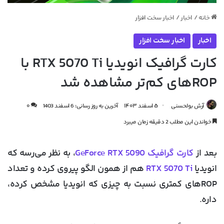
خانه
/
اخبار
/
اخبار سخت افزار
اخبار
اخبار سخت افزار
کارت گرافیک انویدیا RTX 5070 Ti با
ROPهای کم‌تر مشاهده شد
آرش بولحسنی
۵ اسفند ۱۴۰۳
آخرین به روز رسانی: 6 اسفند 1403
۰
خواندن این مطلب 2 دقیقه زمان میبرد
بعد از
کارت گرافیک GeForce RTX 5090
، به نظر می‌رسه که
انویدیا
RTX 5070 Ti
هم از همون الگو پیروی کرده و تعداد
ROPهای کمتری نسبت به چیزی که انویدیا مشخص کرده،
داره.