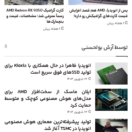
پس از انویدیا، AMD هم قصد افزایش
کارت گرافیک AMD Radeon RX 9050
قیمت کارت‌های گرافیکش رو داره!
رسماً معرفی شد؛ مشخصات، قیمت و
بنچمارک‌ها
1 هفته پیش
1 هفته پیش
توسط آرش بولحسنی
انویدیا ظاهرا در حال همکاری با Kioxia برای
تولید SSDهای فوق سریع است
۲۲ شهریور ۱۴۰۴
ایلان ماسک از سخت‌افزار AMD برای
مدل‌های هوش مصنوعی کوچک و متوسط
حمایت کرد
۲۲ شهریور ۱۴۰۴
تولید پیشرفته‌ترین معماری هوش مصنوعی
انویدیا در TSMC آغاز شد