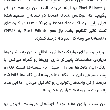
Ti با ۹۶ ROP، این نسخه‌ی ضعیف‌شده فقط ۲۲۳.۷ GPixel/s
از Pixel Fillrate رو ارائه می‌ده. البته این رو هم در نظر
بگیرید که فرکانس boost clock در نسخه‌ی ضعیف‌شده
خیلی پایین‌تره. اگر boost clock روی ۲.۹۹ GHz در کارت‌های
تحت تأثیر تنظیم بشه، باز هم Pixel Fillrate به ۲۶۳.۱۲
GPixel/s می‌رسه که حدود ۹ درصد کمتره.
انویدیا و شرکای تولیدکننده‌اش با اطلاع ندادن به مشتری‌ها
درباره‌ی مشخصات پایین‌تر، دارن اون‌ها رو گمراه می‌کنن، با
اینکه این کارت‌ها قبل از رسیدن به قفسه‌ها تست QA رو
پشت سر می‌ذارن. با اینکه ادعا می‌شه این کارت‌ها فقط ۰.۵
درصد از کل واحدهای تولیدی رو تشکیل می‌دن، اما این عدد
به سرعت می‌تونه به هزاران عدد برسه.
این پست براتون مفید بود؟ خوشحال می‌شیم نظرتون رو