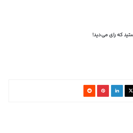
ید که رای می‌دید!
ایلان ماسک از سخت‌افزار AMD برای مدل‌های
هوش مصنوعی کوچک و متوسط حمایت کرد
تولید پیشرفته‌ترین معماری هوش مصنوعی
انویدیا در TSMC آغاز شد
X
لینکدین
‫پین‌ترست
‫رددیت
ایسوس کارت گرافیک RTX 5080 Noctua OC
Edition را با قیمت ۲۳۰۰ دلار عرضه کرد
کنسول بازی جدید Valve با اسم رمز Fremont از
چیپ AMD Hawk Point 2 استفاده می‌کند