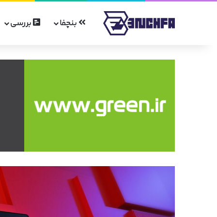
بنچفا
بررسی