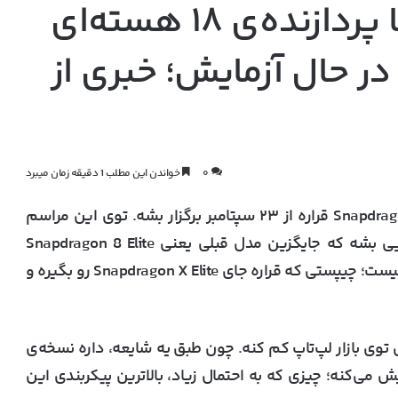
اسنپدراگون X2 Elite با پردازنده‌ی ۱۸ هسته‌ای
و رم ۶۴ گیگ در حال آزمایش؛ خبری از
۰
خواندن این مطلب 1 دقیقه زمان میبرد
کوالکام به‌تازگی اعلام کرده که رویداد Snapdragon Summit قراره از ۲۳ سپتامبر برگزار بشه. توی این مراسم
قراره از چیپست Snapdragon 8 Elite Gen 2 رونمایی بشه که جایگزین مدل قبلی یعنی Snapdragon 8 Elite
می‌شه. اما هنوز هیچ خبری از اسنپدراگون X2 Elite نیست؛ چیپستی که قراره جای Snapdragon X Elite رو بگیره و
 توی بازار لپ‌تاپ کم کنه. چون طبق یه شایعه، داره نسخه‌ی
ون X2 Elite رو با رم ۶۴ گیگ آزمایش می‌کنه؛ چیزی که به احتمال زیاد، بالاترین پیکربندی این