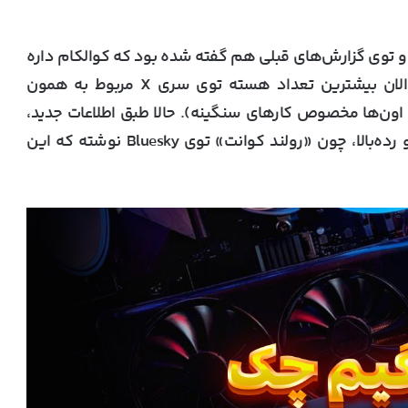
 مدل SC8480XP شناخته شده و توی گزارش‌های قبلی هم گفته شده بود که کوالکام داره
یه نسخه‌ی ۱۸ هسته‌ای ازش رو تست می‌کنه. تا الان بیشترین تعداد هسته توی سری X مربوط به همون
Snapdragon  بوده که ۱۲ هسته داره (۸ تای اون‌ها مخصوص کارهای سنگینه). حالا طبق اطلاعات جدید،
کوالکام می‌خواد با X2 Elite بره سراغ بازار لوکس و رده‌بالا، چون «رولند کوانت» توی Bluesky نوشته که این