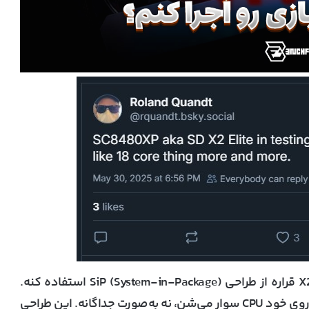
نکته‌ی جالب اینه که قبلاً هم گفته شده بود X2 Elite قراره از طراحی SiP (System-in-Package) استفاده کنه.
یعنی رم ۴۸ گیگ و حافظه‌ی ۱ ترابایتی SSD مستقیماً روی خود CPU سوار می‌شن، نه به‌صورت جداگانه. این طراحی