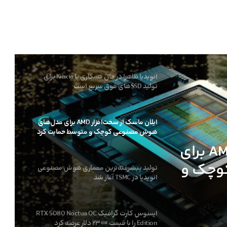
کارمندان اینتل ظاهرا در حال ترک این شرکت
پس از لغو پروژه‌های کلیدی هستند
انویدیا ظاهرا در حال همکاری با Kioxia برای
تولید SSDهای فوق سریع است
ایلان ماسک از سخت‌افزار AMD برای مدل‌های
هوش مصنوعی کوچک و متوسط حمایت کرد
ایلان ماسک از سخت‌افزار AMD برای
وچک و
تولید پیشرفته‌ترین معماری هوش مصنوعی
انویدیا در TSMC آغاز شد
ایسوس کارت گرافیک RTX 5080 Noctua OC
Edition را با قیمت ۲۳۰۰ دلار عرضه کرد