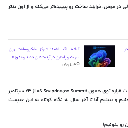
ی در عوض، فرایند ساخت رو پیچیده‌تر می‌کنه و از اون بدتر
یب گرانی کارت گرافیک‌های RTX 50 در
آماده باگ باشید؛ تمرکز مایکروسافت روی
سرعت و پایداری در آپدیت‌های جدید ویندوز ۱۱
6 روز پیش
متأسفانه فعلاً هیچ تأییدی وجود نداره که این چیپست قراره توی همون Snapdragon Summit که از ۲۳ سپتامبر
نیم و ببینیم آیا تا آخر سال یه نگاه کوتاه به این چیپست
 رو بدونیم!