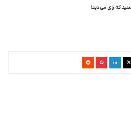
ید که رای می‌دید!
ایلان ماسک از سخت‌افزار AMD برای مدل‌های
هوش مصنوعی کوچک و متوسط حمایت کرد
تولید پیشرفته‌ترین معماری هوش مصنوعی
انویدیا در TSMC آغاز شد
X
لینکدین
‫پین‌ترست
‫رددیت
ایسوس کارت گرافیک RTX 5080 Noctua OC
Edition را با قیمت ۲۳۰۰ دلار عرضه کرد
کنسول بازی جدید Valve با اسم رمز Fremont از
چیپ AMD Hawk Point 2 استفاده می‌کند
کارمندان اینتل ظاهرا در حال ترک این شرکت
پس از لغو پروژه‌های کلیدی هستند