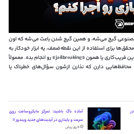
 مصنوعی گیج می‌شه، و همین گیج شدن باعث می‌شه که اون
حقق‌ها برای استفاده از این نقطه‌ضعف، یه ابزار خودکار به
طراحی کردن که بهش کمک می‌کنه این فریب‌کاری یا همون «jailbreaking» رو انجام بده. معمولاً
حافظ‌هایی دارن که نذارن ازشون سؤال‌های خطرناک یا
یب گرانی کارت گرافیک‌های RTX 50 در
آماده باگ باشید؛ تمرکز مایکروسافت روی
سرعت و پایداری در آپدیت‌های جدید ویندوز ۱۱
6 روز پیش