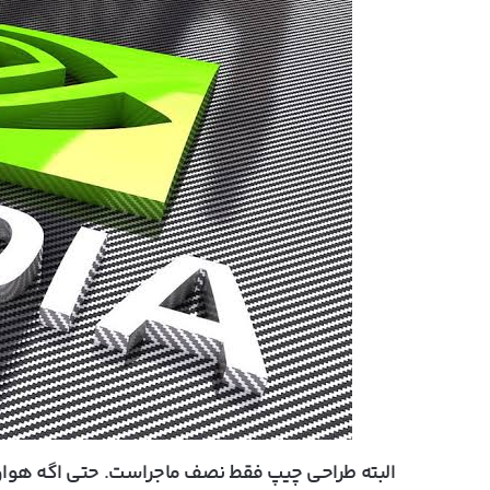
البته طراحی چیپ فقط نصف ماجراست. حتی اگه هواو