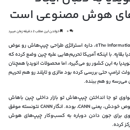
‌های هوش مصنوعی است
۰
خواندن این مطلب 2 دقیقه زمان میبرد
غول فناوری چین، یعنی هواوی، طبق گزارشی از «The Information»، داره استراتژی طراحی چیپ‌هاش رو عوض
یدیا بقاپه. با اینکه آمریکا تحریم‌هایی علیه چین وضع کرده که
ا به این کشور رو می‌گیره، اما محصولات انویدیا همچنان
لت ترامپ حتی بررسی کرده بود مالزی و تایلند رو هم تحریم
ن می‌رسه رو هم ببنده.
واوی تو جا انداختن چیپ‌هاش تو بازار داخلی چین باهاش
روبه‌رو بوده، بی‌استقبالی از زبان برنامه‌نویسی مخصوص خودش، یعنی CANN، بوده. انگار CANN نتونسته موفق
ق گفته‌ی منابع The Information، هواوی برای جون دادن دوباره به کسب‌وکار چیپ‌های هوش
ز کرده.