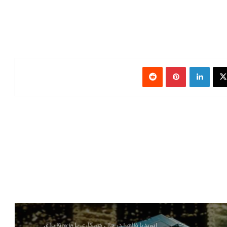
تولید پیشرفته‌ترین معماری هوش مصنوعی
انویدیا در TSMC آغاز شد
ایسوس کارت گرافیک RTX 5080 Noctua OC
Edition را با قیمت ۲۳۰۰ دلار عرضه کرد
X
لینکدین
‫پین‌ترست
‫رددیت
کنسول بازی جدید Valve با اسم رمز Fremont از
چیپ AMD Hawk Point 2 استفاده می‌کند
کارمندان اینتل ظاهرا در حال ترک این شرکت
پس از لغو پروژه‌های کلیدی هستند
انویدیا ظاهرا در حال همکاری با Kioxia برای
تولید SSDهای فوق سریع است