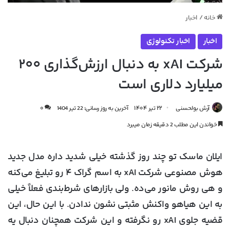
خانه
/
اخبار
اخبار
اخبار تکنولوژی
شرکت xAI به دنبال ارزش‌گذاری ۲۰۰
میلیارد دلاری است
آرش بولحسنی
۲۲ تیر ۱۴۰۴
آخرین به روز رسانی: 22 تیر 1404
۰
خواندن این مطلب 2 دقیقه زمان میبرد
ایلان ماسک تو چند روز گذشته خیلی شدید داره مدل جدید
هوش مصنوعی شرکت xAI به اسم گراک ۴ رو تبلیغ می‌کنه
و هی روش مانور می‌ده. ولی بازارهای شرط‌بندی فعلاً خیلی
به این هیاهو واکنش مثبتی نشون ندادن. با این حال، این
قضیه جلوی xAI رو نگرفته و این شرکت همچنان دنبال یه