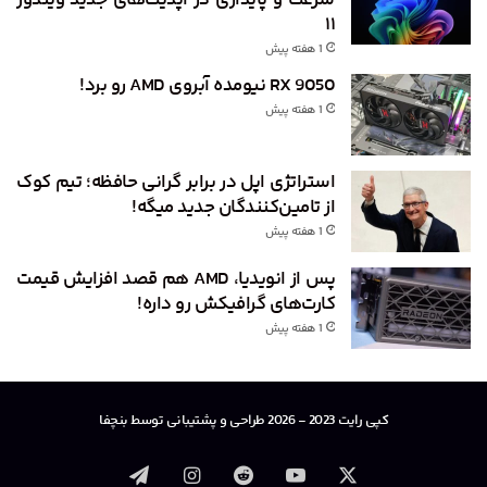
۱۱
1 هفته پیش
RX 9050 نیومده آبروی AMD رو برد!
1 هفته پیش
استراتژی اپل در برابر گرانی حافظه؛ تیم کوک
از تامین‌کنندگان جدید میگه!
1 هفته پیش
پس از انویدیا، AMD هم قصد افزایش قیمت
کارت‌های گرافیکش رو داره!
1 هفته پیش
کپی رایت 2023 - 2026 طراحی و پشتیبانی توسط بنچفا
X
یوتیوب
‫رددیت
اینستاگرام
تلگرام