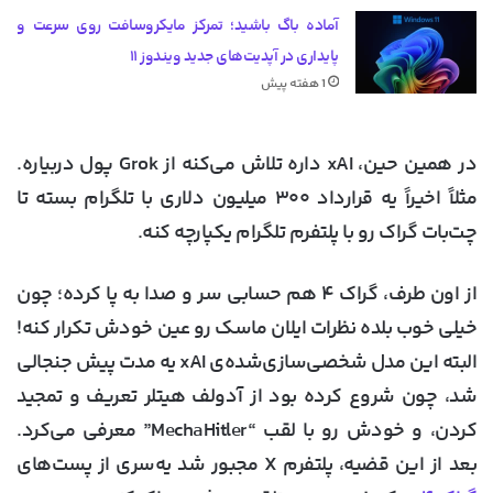
آماده باگ باشید؛ تمرکز مایکروسافت روی سرعت و
پایداری در آپدیت‌های جدید ویندوز ۱۱
1 هفته پیش
در همین حین، xAI داره تلاش می‌کنه از Grok پول دربیاره.
مثلاً اخیراً یه قرارداد ۳۰۰ میلیون دلاری با تلگرام بسته تا
چت‌بات گراک رو با پلتفرم تلگرام یکپارچه کنه.
از اون طرف، گراک ۴ هم حسابی سر و صدا به پا کرده؛ چون
خیلی خوب بلده نظرات ایلان ماسک رو عین خودش تکرار کنه!
البته این مدل شخصی‌سازی‌شده‌ی xAI یه مدت پیش جنجالی
شد، چون شروع کرده بود از آدولف هیتلر تعریف و تمجید
کردن، و خودش رو با لقب “MechaHitler” معرفی می‌کرد.
بعد از این قضیه، پلتفرم X مجبور شد یه‌سری از پست‌های