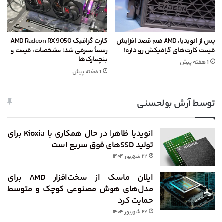
پس از انویدیا، AMD هم قصد افزایش
کارت گرافیک AMD Radeon RX 9050
قیمت کارت‌های گرافیکش رو داره!
رسماً معرفی شد؛ مشخصات، قیمت و
بنچمارک‌ها
1 هفته پیش
1 هفته پیش
توسط آرش بولحسنی
انویدیا ظاهرا در حال همکاری با Kioxia برای
تولید SSDهای فوق سریع است
۲۲ شهریور ۱۴۰۴
ایلان ماسک از سخت‌افزار AMD برای
مدل‌های هوش مصنوعی کوچک و متوسط
حمایت کرد
۲۲ شهریور ۱۴۰۴