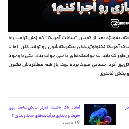
فته، به‌ویژه بعد از کمپین “ساخت آمریکا” که زمان ترامپ راه
شرکت‌هایی مثل TSMC بیان و تو خاک آمریکا تکنولوژی‌های پیشرفته‌شون رو تولید کنن. اما با
ن‌طور که باید، به خواسته‌های داخلی جواب بده. حتی با وجود
ه صنعت تراشه تزریق کرد، حسابی سود برده بود، باز هم عملکردش نشون
و بخش فاندری.
یب گرانی کارت گرافیک‌های RTX 50 در
آماده باگ باشید؛ تمرکز مایکروسافت روی
سرعت و پایداری در آپدیت‌های جدید ویندوز ۱۱
5 روز پیش