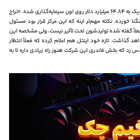
مرکز اورگن اینتل حدود ۲۳ هزار نیرو داره و چیزی نزدیک به ۶۴.۸۴ میلیارد دلار روی اون سرمایه‌گذاری شده. اخراج
نا خورده. نکته مهم‌تر اینه که این مرکز قرار بود مسئول
 بعدی تراشه‌های 18A و 14A باشه. فعلاً گفته شده تولیدشون تحت تأثیر نیست، ولی مشخصه این
هد گذاشت. تازه خود اینتل هم اعلام کرده که فعلاً انتظار
1 نداره، پس می‌شه حدس زد که بخش فاندری این شرکت هنوز راه زیادی داره تا به