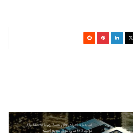
انویدیا در TSMC آغاز شد
ایسوس کارت گرافیک RTX 5080 Noctua OC
Edition را با قیمت ۲۳۰۰ دلار عرضه کرد
X
لینکدین
‫پین‌ترست
‫رددیت
کنسول بازی جدید Valve با اسم رمز Fremont از
چیپ AMD Hawk Point 2 استفاده می‌کند
کارمندان اینتل ظاهرا در حال ترک این شرکت
پس از لغو پروژه‌های کلیدی هستند
انویدیا ظاهرا در حال همکاری با Kioxia برای
تولید SSDهای فوق سریع است
ایلان ماسک از سخت‌افزار AMD برای مدل‌های