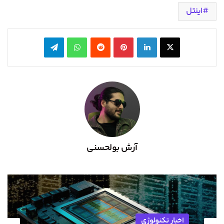
اینتل
X
لینکدین
‫پین‌ترست
‫رددیت
واتس آپ
تلگرام
آرش بولحسنی
اخبار تکنولوژی