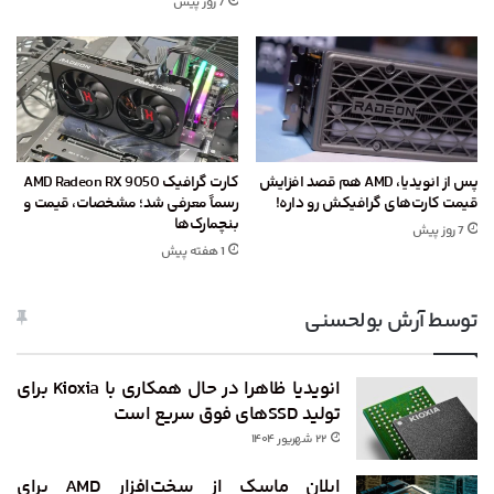
7 روز پیش
پس از انویدیا، AMD هم قصد افزایش
کارت گرافیک AMD Radeon RX 9050
قیمت کارت‌های گرافیکش رو داره!
رسماً معرفی شد؛ مشخصات، قیمت و
بنچمارک‌ها
7 روز پیش
1 هفته پیش
توسط آرش بولحسنی
انویدیا ظاهرا در حال همکاری با Kioxia برای
تولید SSDهای فوق سریع است
۲۲ شهریور ۱۴۰۴
ایلان ماسک از سخت‌افزار AMD برای