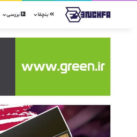
بنچفا
بررسی