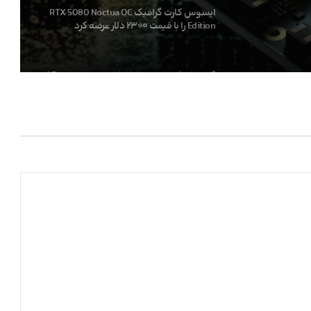
ایسوس کارت گرافیک RTX 5080 Noctua OC
Edition را با قیمت ۲۳۰۰ دلار عرضه کرد
کنسول بازی جدید Valve با اسم رمز Fremont از
چیپ AMD Hawk Point 2 استفاده می‌کند
کارمندان اینتل ظاهرا در حال ترک این شرکت
پس از لغو پروژه‌های کلیدی هستند
انویدیا ظاهرا در حال همکاری با Kioxia برای
تولید SSDهای فوق سریع است
ایلان ماسک از سخت‌افزار AMD برای مدل‌های
هوش مصنوعی کوچک و متوسط حمایت کرد