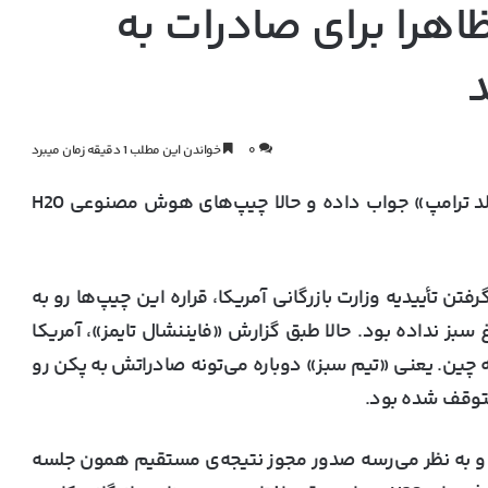
انویدیا ظاهرا برای صادرات به
د
۰
خواندن این مطلب 1 دقیقه زمان میبرد
انگار دیدار چند روز پیش «جنسن هوانگ» با «دونالد ترامپ» جواب داده و حالا چیپ‌های هوش مصنوعی H20
تن تأییدیه وزارت بازرگانی آمریکا، قراره این چیپ‌ها رو به
بز نداده بود. حالا طبق گزارش «فایننشال تایمز»، آمریکا
 چین. یعنی «تیم سبز» دوباره می‌تونه صادراتش به پکن رو
متوقف شده بود.
د و به نظر می‌رسه صدور مجوز نتیجه‌ی مستقیم همون جلسه