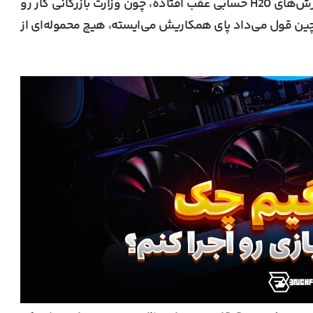
باشه. توی گزارش‌های قبلی گفته شده بود که سفارش‌های H20 حسابی عقب افتاده، چون وزارت بازرگانی کار رو
 چین قول می‌داد پای همکاریش می‌ایسته، هیچ محموله‌ای از