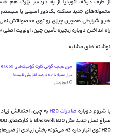
از طرف دیگه، انویدیا از یه دردسر بزرگ هم قسر 
محموله‌های جدید ممکنه بک‌دور امنیتی یا سیستم 
هیچ شرایطی همچین چیزی رو توی محصولاتش نمی‌ذاره
راه انداختن دوباره زنجیره تأمین چین، اولویت اصلی 
نوشته های مشابه
موج عج
بازار آسیا؛ تا ۵۰ درصد افزایش قیمت!
2 روز پیش
با شروع دوباره
صادرات H20
به چین، احتمالش زیاده
H20 توی انبار داره که می‌تونه بخش زیادی از ضررهای فصل‌های قبل رو جبران کنه.