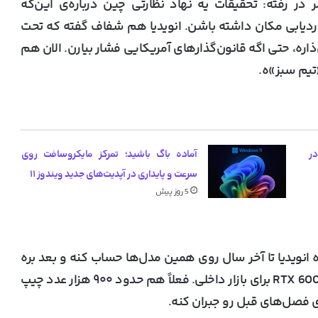
در رفته: تحقیقات یه نهاد نظارتی چین درباره‌ی این‌که
ردیابی مکان داشته باشن. انویدیا هم شفاف گفته که تحت
، حتی اگه قانون‌گذارهای آمریکایی فشار بیارن. الان هم
«تیم سبز»ه.
یب گرانی کارت گرافیک‌های RTX 50 در
آماده باگ باشید؛ تمرکز مایکروسافت روی
سرعت و پایداری در آپدیت‌های جدید ویندوز ۱۱
5 روز پیش
 انویدیا تا آخر سال روی همین مدل‌ها حساب کنه و بعد بره
سراغ نسل جدید مثل Blackwell B20 یا کارت‌های RTX 6000D برای بازار داخلی. فعلاً هم حدود ۹۰۰ هزار عدد چیپ