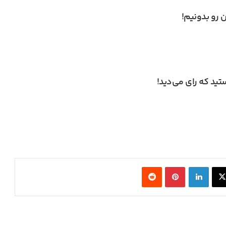
 رو بدونیم!
ید که رای می‌دید!
ایلان ماسک از سخت‌افزار AMD برای مدل‌های
هوش مصنوعی کوچک و متوسط حمایت کرد
تولید پیشرفته‌ترین معماری هوش مصنوعی
انویدیا در TSMC آغاز شد
X
لینکدین
‫پین‌ترست
‫رددیت
ایسوس کارت گرافیک RTX 5080 Noctua OC
Edition را با قیمت ۲۳۰۰ دلار عرضه کرد