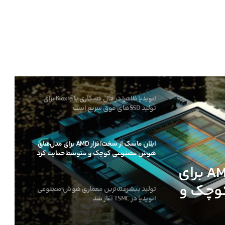
کنسول بازی جدید Valve با اسم رمز Fremont از
چیپ AMD Hawk Point 2 استفاده می‌کند
کارمندان اینتل ظاهرا در حال ترک این شرکت
پس از لغو پروژه‌های کلیدی هستند
انویدیا ظاهرا در حال همکاری با Kioxia برای
تولید SSDهای فوق سریع است
ایلان ماسک از سخت‌افزار AMD برای مدل‌های
هوش مصنوعی کوچک و متوسط حمایت کرد
ایلان ماسک از سخت‌افزار AMD برای
وچک و
تولید پیشرفته‌ترین معماری هوش مصنوعی
انویدیا در TSMC آغاز شد