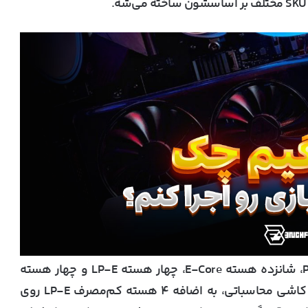
مدل بالارده، «Nova Lake-HX»، تا ۸ هسته P-Core، شانزده هسته E-Core، چهار هسته LP-E و چهار هسته
گرافیکی Xe داره. یعنی در مجموع ۲۴ هسته روی کاشی محاسباتی، به اضافه ۴ هسته کم‌مصرف LP-E روی