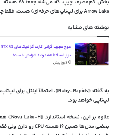
Arrow Lake برای لپ‌تاپ‌های حرفه‌ای) هست، فقط چهار هسته LP-E اضافه‌تر داره.
نوشته های مشابه
موج عج
بازار آسیا؛ تا ۵۰ درصد افزایش قیمت!
3 روز پیش
به گفته «Ruby_Rapids»، احتمالاً ا
لپ‌تاپی خواهد بود.