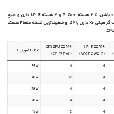
مدل‌های پایین‌رده‌تر هم که احتمالاً «Nova Lake-U» باشن، تا ۴ هسته P-Core و ۴ هسته LP-E دارن و هیچ
هسته E-Core روی کاشی اصلی ندارن. اینا یا ۴ هسته گرافیکی Xe دارن یا ۲ تا، و ضعیف‌ترین نسخه فقط ۲ هسته
XE3 GPU CORES
LP-E CORES
TDP (تقریبی)
(CELESTIAL)
(ARCTIC WOLF)
55W
4
4
28W
12
4
28W
4
4
28W
4
4
15W
2
4