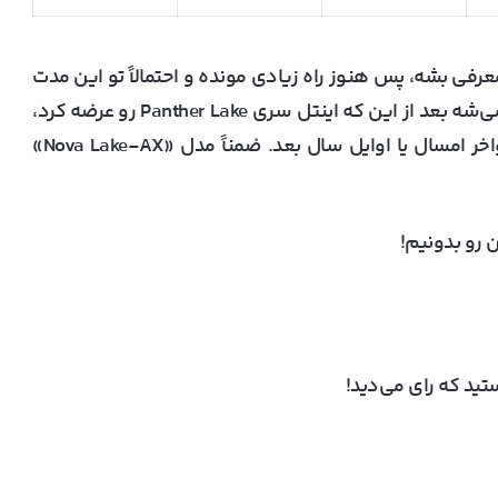
ظار نمی‌ره خانواده Nova Lake تا نیمه دوم ۲۰۲۶ معرفی بشه، پس هنوز راه زیادی مونده و احتمالاً تو این مدت
تغییراتی تو مدل‌ها و مشخصاتش ایجاد بشه. گفته می‌شه بعد از این که اینتل سری Panther Lake رو عرضه کرد،
اطلاعات بیشتری از Nova Lake می‌شنویم، احتمالاً اواخر امسال یا اوایل سال بعد. ضمناً مدل «Nova Lake-AX»
 رو بدونیم!
ید که رای می‌دید!
ایلان ماسک از سخت‌افزار AMD برای مدل‌های
هوش مصنوعی کوچک و متوسط حمایت کرد