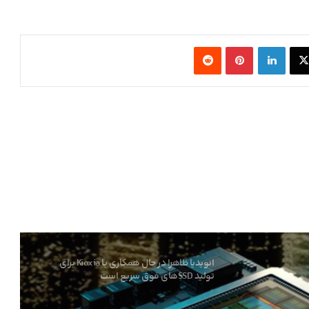
تولید پیشرفته‌ترین معماری هوش مصنوعی
انویدیا در TSMC آغاز شد
X
لینکدین
‫پین‌ترست
‫رددیت
ایسوس کارت گرافیک RTX 5080 Noctua OC
Edition را با قیمت ۲۳۰۰ دلار عرضه کرد
کنسول بازی جدید Valve با اسم رمز Fremont از
چیپ AMD Hawk Point 2 استفاده می‌کند
کارمندان اینتل ظاهرا در حال ترک این شرکت
پس از لغو پروژه‌های کلیدی هستند
انویدیا ظاهرا در حال همکاری با Kioxia برای
تولید SSDهای فوق سریع است