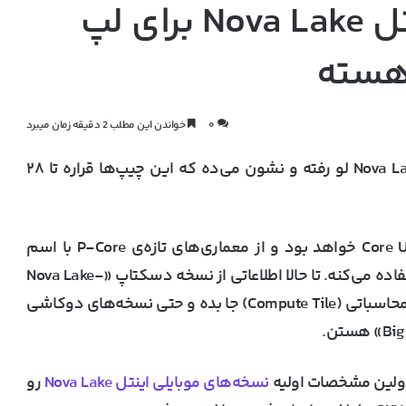
سری پردازنده‌های اینتل Nova Lake برای لپ
۰
خواندن این مطلب 2 دقیقه زمان میبرد
مشخصات اصلی نسل بعدی پردازنده‌های اینتل Nova Lake لو رفته و نشون می‌ده که این چیپ‌ها قراره تا ۲۸
نسل بعدی Nova Lake بخشی از خانواده Core Ultra 400 خواهد بود و از معماری‌های تازه‌ی P-Core با اسم
«Coyote Cove» و E-Core با اسم «Arctic Wolf» استفاده می‌کنه. تا حالا اطلاعاتی از نسخه دسکتاپ «Nova Lake-
S» لو رفته که می‌تونه تا ۲۸ هسته رو توی یه کاشی محاسباتی (Compute Tile) جا بده و حتی نسخه‌های دو‌کاشی
نسخه‌های موبایلی اینتل Nova Lake
رو