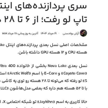
تاپ لو رفت؛ از ۶ تا ۲۸ هسته
آرش بولحسنی
۱۹ مرداد ۱۴۰۴
آخرین به روز رسانی: 19 مرداد 1404
هسته CPU و ۱۲ هسته GPU داشته باشن.
با تا ۵۲ هسته هم داره که بعضی مدل‌هاشون «Big LLC» هستن.
حالا کاربری به اسم «Jaykihn» تو شبکه احتماعی X، اولین مشخصات اولیه