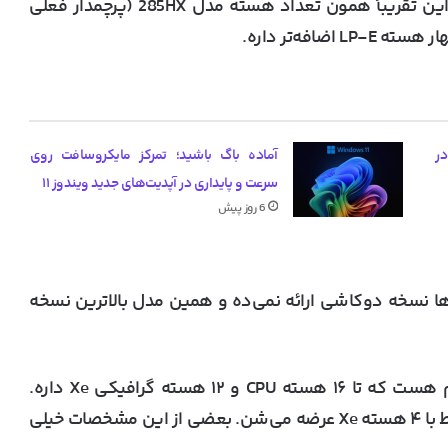
بخش کم‌مصرف چیپ، که می‌شه جمعاً ۲۸ هسته. این تقریباً همون تعداد هسته مدل 285HX (پرچمدار فعلی
یب گرانی کارت گرافیک‌های RTX 50 در
آماده باگ باشید؛ تمرکز مایکروسافت روی
سرعت و پایداری در آپدیت‌های جدید ویندوز ۱۱
6 روز پیش
ینتل برای لپ‌تاپ‌ها نسخه دو‌کاشی ارائه نمی‌ده و همین مدل بالاترین نسخه
علاوه بر این، نسخه استاندارد «Nova Lake-H» هم هست که تا ۱۶ هسته CPU و ۱۲ هسته گرافیکی Xe داره.
بعضی مدل‌ها همین ۱۶ هسته CPU رو دارن ولی فقط با ۴ هسته Xe عرضه می‌شن. بعضی از این مشخصات خیلی