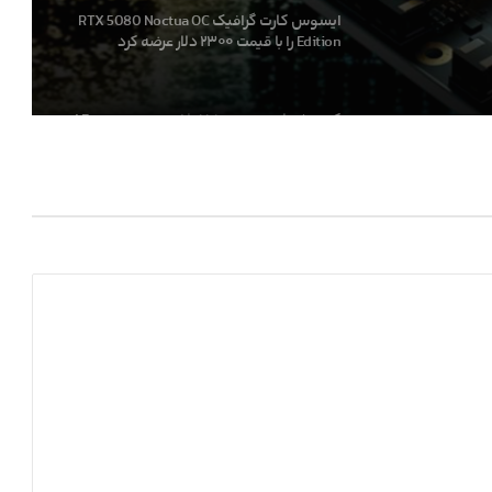
ری هوش
کنسول بازی جدید Valve با اسم رمز Fremont از
چیپ AMD Hawk Point 2 استفاده می‌کند
کارمندان اینتل ظاهرا در حال ترک این شرکت
پس از لغو پروژه‌های کلیدی هستند
انویدیا ظاهرا در حال همکاری با Kioxia برای
تولید SSDهای فوق سریع است
ایلان ماسک از سخت‌افزار AMD برای مدل‌های
هوش مصنوعی کوچک و متوسط حمایت کرد
تولید پیشرفته‌ترین معماری هوش مصنوعی
انویدیا در TSMC آغاز شد