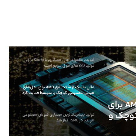
کارمندان اینتل ظاهرا در حال ترک این شرکت
پس از لغو پروژه‌های کلیدی هستند
انویدیا ظاهرا در حال همکاری با Kioxia برای
تولید SSDهای فوق سریع است
ایلان ماسک از سخت‌افزار AMD برای مدل‌های
هوش مصنوعی کوچک و متوسط حمایت کرد
تولید پیشرفته‌ترین معماری هوش مصنوعی
انویدیا در TSMC آغاز شد
ایلان ماسک از سخت‌افزار AMD برای
وچک و
ایسوس کارت گرافیک RTX 5080 Noctua OC
Edition را با قیمت ۲۳۰۰ دلار عرضه کرد