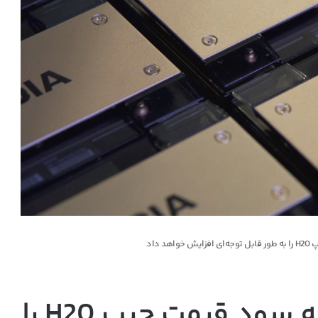
 داد
انویدیا برای حفظ حاشیه سود قیمت چیپ H20 را