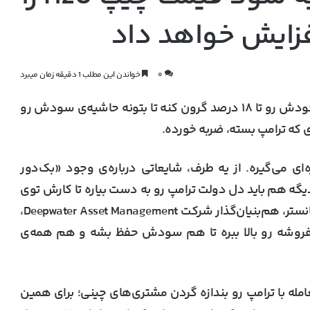
فزایش خواهد داد
۰
خواندن این مطلب 1 دقیقه زمان میبرد
انویدیا قراره قیمت چیپ‌های هوش مصنوعی H20 خودش رو تا ۱۸ درصد گرون کنه تا بتونه حاشیه‌ی سودش رو
ی که ترامپ بسته، ضربه خورده.
ای می‌گیره. از یه طرف، شایعاتی درباره‌ی وجود «بک‌دور
 می‌شه، از طرف دیگه هم باید دل دولت ترامپ رو به دست بیاره تا کارش توی
بازار چین بی‌دردسر پیش بره. طبق گفته‌های جین مانستر، هم‌بنیان‌گذار شرکت Deepwater Asset Management،
‌فروشه رو بالا ببره تا هم سودش حفظ بشه و هم همه‌ی
امله با ترامپ رو بندازه گردن مشتری‌های چینی؛ برای همین