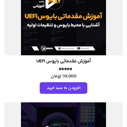
آموزش مقدماتی بایوس UEFI
نمره
98,000
تومان
5.00
از 5
افزودن به سبد خرید