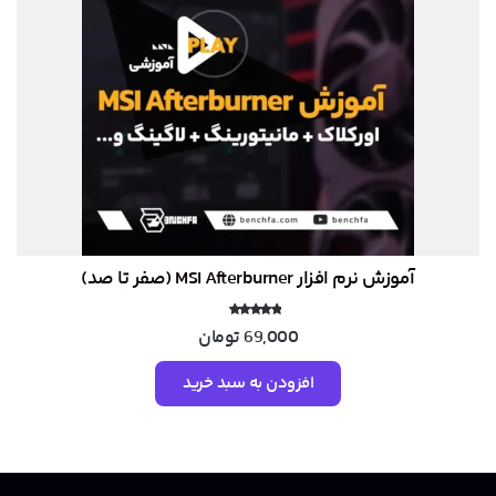
آموزش نرم افزار MSI Afterburner (صفر تا صد)
نمره
69,000
تومان
4.85
از 5
افزودن به سبد خرید