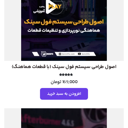
اصول طراحی سیستم فول سینک (با قطعات هماهنگ)
نمره
169,000
تومان
5.00
از 5
افزودن به سبد خرید