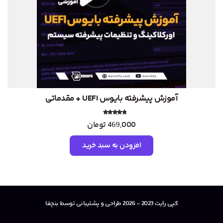
آموزش پیشرفته بایوس UEFI + مقدماتی
نمره
469,000
تومان
4.82
از 5
افزودن به سبد خرید
کپی رایت 2023 - 2026 طراحی و پشتیبانی توسط بنچفا