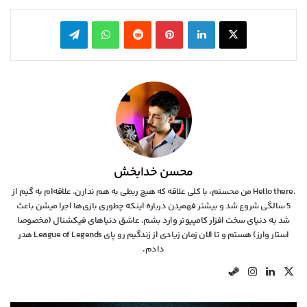
X
لینکدین
‫پین‌ترست
‫رددیت
واتس آپ
تلگرام
محسن خدابخش
.Hello there من محسنم، با کلی علاقه که هیچ ربطی به هم ندارن. علاقه‌ام به گیم از
5 سالگی شروع شد و بیشتر فهمیدن درباره اینکه چطوری بازی‌ها اجرا میشن باعث
شد به دنیای سخت افزار کامپیوتر وارد بشم. عاشق دنیاهای فیکشنال (مخصوصا
استار وارز) هستم و تا الان زمان زیادی از زندگیم رو پای League of Legends هدر
دادم.
X
لینکدین
اینستاگرام
استیم