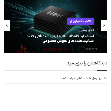
اخبار
اخبار تکنولوژی
4 روز پیش
2 روز پیش
موج عجیب گرانی کارت گرافیک‌های RTX 50 در بازار
آسیا؛ تا ۵۰ درصد افزایش قیمت!
استاندارد حافظه HBF معرفی شد؛ ناجی جدید
دیدگاهتان را بنویسید
شتاب‌دهنده‌های هوش مصنوعی!
نشانی ایمیل شما منتشر نخواهد شد.
د
ی
د
گ