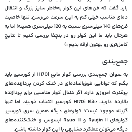
باید گفت که فن‌های این کولر به‌خاطر سایز بزرگ و انتقال
دمای مناسب خیلی کم به این سرعت می‌رسن. تنها خاصیت
فن‌های 140 میلی‌متری نسبت به 120 میلی‌متری همینه! اما به
هرحال باید ما این کولر رو در بنچفا بررسی کنیم تا نتایج
کامل‌تری رو بهتون ارائه بدیم :)
جمع‌بندی
به عنوان جمع‌بندی بررسی کولر مایع H170i از کورسیر، باید
بگم که توانایی فوق‌العاده‌ای در خنک کردن پردازنده‌های
پرقدرت امروزی داره. اگر دنبال کولر مناسبی برای پردازنده
بالارده دارید، H170i Elite کورسیر انتخاب خوبیه، اما تنها
گزینه موجود نیست! کولرهای دیگه همین سری کورسیر،
کولرهای Ryujin II و Ryuo III ایسوس و خنک‌کننده‌های
دیگه می‌تونن عملکرد مشابهی با این کولر داشته باشن.