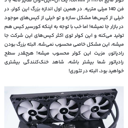
کولر مایع H170i از Corsair، یک آل-این-وان سایز 420 با 3
فن 140 میلی متریه. در همین اول اندازه بزرگ این کولر، در
خیلی از کیس‌ها مشکل سازه و تو خیلی از کیس‌های موجود
در بازار جا نمیشه! اما خب با توجه به اینکه کورسیر کیس هم
تولید می‌کنه و این کولر توی اکثر کیس‌های این شرکت جا
میشه، این مشکل خاصی محسوب نمی‌شه. البته بزرگ بودن
رادیاتور، مزیت این کولر محسوب میشه! هرچقدر سطح
رادیاتور شما بیشتر باشه، شاهد خنک‌کنندگی بیشتری
خواهید بود، البته در تئوری!