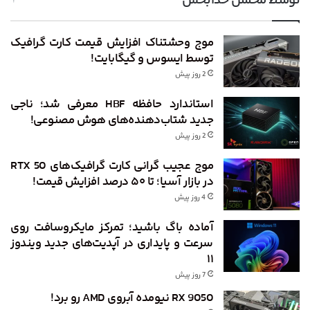
توسط محسن خدابخش
موج وحشتناک افزایش قیمت کارت گرافیک
توسط ایسوس و گیگابایت!
2 روز پیش
استاندارد حافظه HBF معرفی شد؛ ناجی
جدید شتاب‌دهنده‌های هوش مصنوعی!
2 روز پیش
موج عجیب گرانی کارت گرافیک‌های RTX 50
در بازار آسیا؛ تا ۵۰ درصد افزایش قیمت!
4 روز پیش
آماده باگ باشید؛ تمرکز مایکروسافت روی
سرعت و پایداری در آپدیت‌های جدید ویندوز
۱۱
7 روز پیش
RX 9050 نیومده آبروی AMD رو برد!