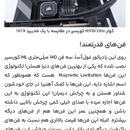
کولر H170i Elite کورسیر در مقایسه با یک مادربرد ATX!
فن‌های قدرتمند!
روی این رادیاتور غول‌آسا، سه فن 140 میلی‌متری ML کورسیر
نصب شده که یکی از بهترین فن‌های دنیا هستن! تکنولوژی
این فن‌ها Magnetic Levitation هست که همونطور که
اسم اشاره داره، این فن‌ها با کمک آهنربا در جای خودشون
شناور هستن و به چرخش درمیان! این تکنولوژی به این
فن‌ها اجازه میده با صدای خیلی کمی چرخش بالایی داشته
باشن و همچنین عمر این فن‌ها هم از فن‌های دیگه
بیشتره. البته این فن‌ها قیمت بالاتری هم نسبت به فن‌های
باکیفیت دیگه توی بازار دارن. سرعت چرخش این فن‌های