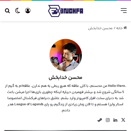
منو
ورود
تغییر 
جس
خانه
/
محسن خدابخش
محسن خدابخش
.Hello there من محسنم، با کلی علاقه که هیچ ربطی به هم ندارن. علاقه‌ام به گیم از
5 سالگی شروع شد و بیشتر فهمیدن درباره اینکه چطوری بازی‌ها اجرا میشن باعث
شد به دنیای سخت افزار کامپیوتر وارد بشم. عاشق دنیاهای فیکشنال (مخصوصا
استار وارز) هستم و تا الان زمان زیادی از زندگیم رو پای League of Legends هدر
دادم.
X
لینکدین
اینستاگرام
استیم