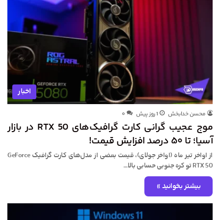
اخبار
محسن خدابخش
1 روز پیش
۰
موج عجیب گرانی کارت گرافیک‌های RTX 50 در بازار
آسیا؛ تا ۵۰ درصد افزایش قیمت!
از اواخر تیر ماه (اواخر جولای)، قیمت بعضی از مدل‌های کارت گرافیک GeForce
RTX 50 تو کره جنوبی حسابی بالا…
بیشتر بخوانید »