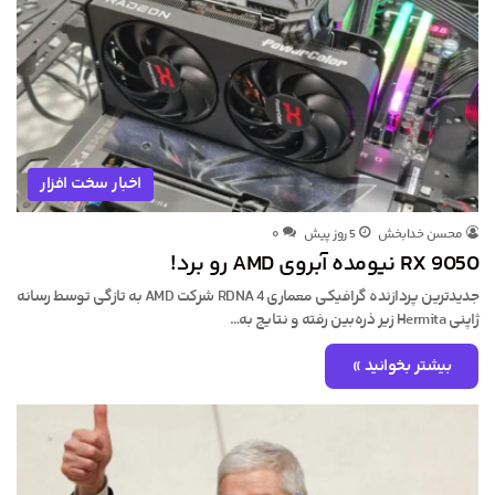
اخبار سخت افزار
محسن خدابخش
5 روز پیش
۰
RX 9050 نیومده آبروی AMD رو برد!
جدیدترین پردازنده گرافیکی معماری RDNA 4 شرکت AMD به تازگی توسط رسانه
ژاپنی Hermita زیر ذره‌بین رفته و نتایج به…
بیشتر بخوانید »