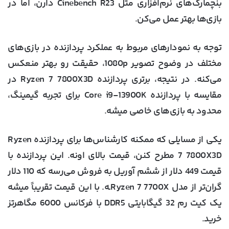
بنچمارک‌های نرم‌افزاری مثل Cinebench R23 دارن، اما در
بازی‌ها بهتر عمل می‌کن.
توجه به نمودارهای مربوط به عملکرد پردازنده در بازی‌های
مختلف در وضوح تصویر 1080p، حقیقت رو بهتر منعکس
می‌کنه. در نتیجه، برتری پردازنده Ryzen 7 7800X3D در
مقایسه با پردازنده Core i9-13900K برای تجربه گیمینگ،
محدود به بازی‌های خاصی میشه.
یکی از مسایلی که ممکنه کارشنا‌س‌ها برای پردازنده Ryzen
7 7800X3D مطرح کنن، قیمت بالای اونه. این پردازنده با
قیمت 449 دلار از ششم آوریل به فروش می‌رسه که 110 دلار
گران‌تر از مدل Ryzen 7 7700Xـه. با این قیمت تقریباً میشه
یک کیت رم 32 گیگابایتی DDR5 با فرکانس 6000 مگاهرتز
خرید.