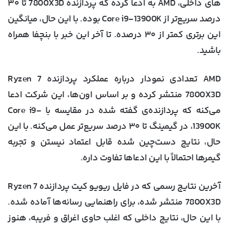
های داخلی، AMD به ادعا کرده که پردازنده 7800X3D تا ۳۰
درصد سریع‌تر از Core i9-13900K بوده. با این حال، میانگین
این برتری کمتر از ۳۰ درصده. تا آخر این خبر با بنچفا همراه
باشید.
AMD تعدادی نمودار درباره عملکرد پردازنده Ryzen 7
7800X3D منتشر کرده و بر اساس اون‌ها، این شرکت ادعا
می‌کنه که پردازنده‌ی گفته شده در مقایسه با Core i9-
13900K، در گیمینگ تا ۳۰ درصد سریع‌تر عمل می‌کنه. با این
حال، نتایج دست‌چین شده قابل اعتماد نیستن و تجربه
گیمرها احتمالاً با این ادعاها تفاوت داره.
آخرین نتایج رسمی که در فایل ریویو کیت پردازنده Ryzen 7
7800X3D منتشر شده، برای راهنمایی رسانه‌ها آماده شده.
با این حال، نتایج داخلی که اغلب حاوی اغراق و فریبه، هنوز