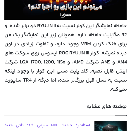
حافظه نمایشگر این کولر نسبت به RYUJIN II دو برابر شده، و
32 مگابایت حافظه داره. همچنان زیر این نمایشگر یک فن
برای خنک کردن VRM وجود داره، و تفاوت زیادی در اون
دیده نمیشه. کولر ROG RYUJIN III ایسوس روی سوکت ‌های
AM4 و AM5 شرکت AMD، و LGA 1700, 1200, 115x شرکت
اینتل قابل نصبه. کلد پلیت مسی این کولر با وجود اینکه
نسبت به نسل قبل بزرگ‌تر شده، اما دیگه از TR4 ساپورت
نمی‌کنه.
نوشته های مشابه
استاندارد حافظه HBF معرفی شد؛ ناجی جدید