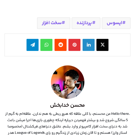
ایسوس
پردازنده
سخت افزار
X
لینکدین
‫پین‌ترست
‫رددیت
واتس آپ
تلگرام
محسن خدابخش
.Hello there من محسنم، با کلی علاقه که هیچ ربطی به هم ندارن. علاقه‌ام به گیم از
5 سالگی شروع شد و بیشتر فهمیدن درباره اینکه چطوری بازی‌ها اجرا میشن باعث
شد به دنیای سخت افزار کامپیوتر وارد بشم. عاشق دنیاهای فیکشنال (مخصوصا
استار وارز) هستم و تا الان زمان زیادی از زندگیم رو پای League of Legends هدر