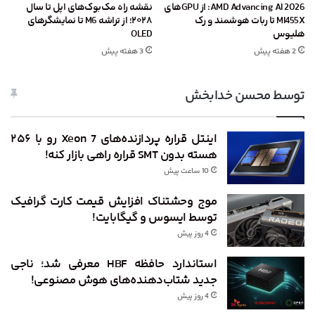
AMD Advancing AI 2026: از GPU‌های
نقشه راه مک‌بوک‌های اپل تا سال
MI455X تا ربات هوشمند و رک
۲۰۲۸؛ از تراشه M6 تا نمایشگرهای
هلیوس
OLED
2 هفته پیش
3 هفته پیش
توسط محسن خدابخش
اینتل قراره پردازنده‌های Xeon 7 رو با ۲۵۶
هسته بدون SMT قراره راهی بازار کنه!
10 ساعت پیش
موج وحشتناک افزایش قیمت کارت گرافیک
توسط ایسوس و گیگابایت!
4 روز پیش
استاندارد حافظه HBF معرفی شد؛ ناجی
جدید شتاب‌دهنده‌های هوش مصنوعی!
4 روز پیش