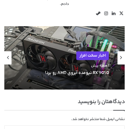
دادم.
X
لینکدین
اینستاگرام
استیم
اخبار سخت افزار
1 هفته پیش
RX 9050 نیومده آبروی AMD رو برد!
دیدگاهتان را بنویسید
نشانی ایمیل شما منتشر نخواهد شد.