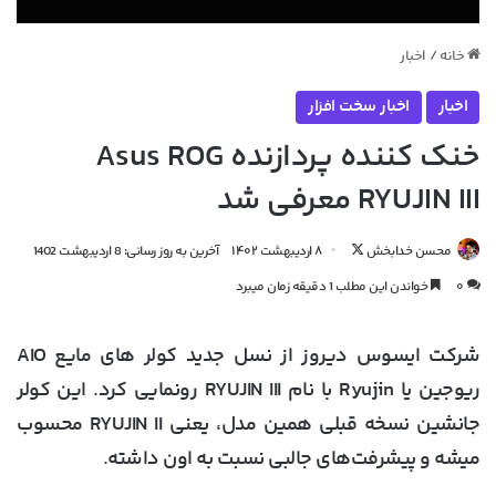
خانه
/
اخبار
اخبار
اخبار سخت افزار
خنک کننده پردازنده Asus ROG
RYUJIN III معرفی شد
دنبال
محسن خدابخش
۸ اردیبهشت ۱۴۰۲
آخرین به روز رسانی: 8 اردیبهشت 1402
کردن
۰
خواندن این مطلب 1 دقیقه زمان میبرد
در
X
شرکت ایسوس دیروز از نسل جدید کولر های مایع AIO
ریوجین یا Ryujin با نام RYUJIN III رونمایی کرد. این کولر
جانشین نسخه قبلی همین مدل، یعنی RYUJIN II محسوب
میشه و پیشرفت‌های جالبی نسبت به اون داشته.