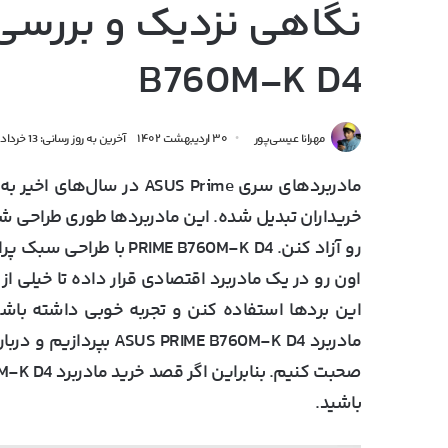
B760M-K D4
مهرانا عیسی‌پور
۳۰ اردیبهشت ۱۴۰۲
آخرین به روز رسانی: 13 خرداد 1402
مادربردهای سری ASUS Prime 
رو آزاد کنن.  B760M-K D4
اون رو در یک مادربرد اقتصادی قرار داده تا خیلی از 
این بردها استفاده کنن و تجربه خوبی داشته باشن
مادربرد RIME B760M-K D4
باشید.