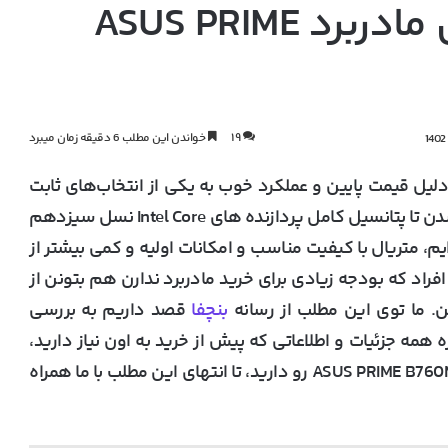
نگاهی نزدیک و بررسی مادربرد ASUS PRIME
۱۹
خواندن این مطلب 6 دقیقه زمان میبرد
در سال‌های اخیر به‌دلیل قیمت پایین و عملکرد خوب به یکی از انتخاب‌های ثابت
خریداران تبدیل شده. این مادربردها طوری طراحی شدن تا پتانسیل کامل پردازنده های Intel Core نسل سیزدهم
PRIME با طراحی سبک پرایم، متریال با کیفیت مناسب و امکانات اولیه و کمی بیشتر از
افراد که بودجه زیادی برای خرید مادربرد ندارن هم بتونن از
. ما توی این مطلب از رسانه
بنچفا
قصد داریم به بررسی
ASUS P بپردازیم و درباره همه جزئیات و اطلاعاتی که پیش از خرید به اون نیاز دارید،
صحبت کنیم. بنابراین اگر قصد خرید مادربرد ASUS PRIME B760M-K D4 رو دارید، تا انتهای این مطلب با ما همراه