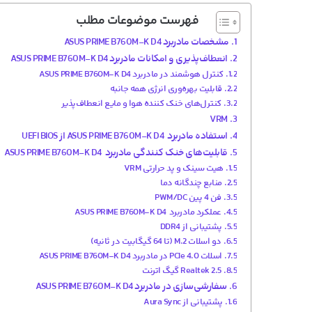
فهرست موضوعات مطلب
مشخصات مادربرد ASUS PRIME B760M-K D4
انعطاف‌پذیری و امکانات مادربرد ASUS PRIME B760M-K D4
کنترل هوشمند در مادربرد ASUS PRIME B760M-K D4
قابلیت بهره‌وری انرژی همه جانبه
کنترل‌های خنک کننده هوا و مایع انعطاف‌پذیر
VRM
استفاده مادربرد ASUS PRIME B760M-K D4 از UEFI BIOS
قابلیت‌های خنک کنندگی مادربرد ASUS PRIME B760M-K D4
هیت سینک و پد حرارتی VRM
منابع چندگانه دما
فن 4 پین PWM/DC
عملکرد مادربرد ASUS PRIME B760M-K D4
پشتیبانی از DDR4
دو اسلات M.2 (تا 64 گیگابیت در ثانیه)
اسلات PCIe 4.0 در مادربرد ASUS PRIME B760M-K D4
Realtek 2.5 گیگ اترنت
سفارشی‌سازی در مادربرد ASUS PRIME B760M-K D4
پشتیبانی از Aura Sync