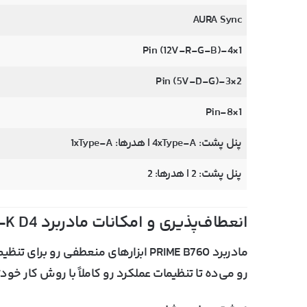
AURA Sync
1×4-Pin (12V-R-G-B)
2×3-Pin (5V-D-G)
1×8-Pin
پنل پشت: 4xType-A | هدرها: 1xType-A
پنل پشت: 2 | هدرها: 2
انعطاف‌پذیری و امکانات مادربرد ASUS PRIME B760M-K D4
مادربرد PRIME B760 ابزارهای منعطفی 
رو می‌ده تا تنظیمات عملکرد رو کاملاً با روش کار خو