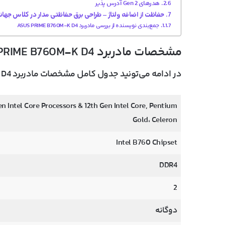
هدرهای Gen 2 آدرس پذیر
حفاظت از اضافه ولتاژ – طراحی برق حفاظتی مدار در کلاس جهان
جمع‌بندی نویسنده از بررسی مادربرد ASUS PRIME B760M-K D4
مشخصات مادربرد ASUS PRIME B760M-K D4
در ادامه می‌تونید جدول کامل مشخصات مادربرد ASUS PRIME B760M-K D4 رو بخونید.
en Intel Core Processors & 12th Gen Intel Core, Pentium
Gold، Celeron
Intel B760 Chipset
DDR4
2
دوگانه