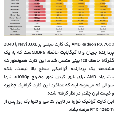
AMD Radeon RX 7600 یک کارت مبتنی بر Navi 33XL با 2048
پردازنده جریان و 8 گیگابایت حافظه GDDR6ست که به یک
گذرگاه حافظه 128 بیتی متصل شده. این کارت همونطور که
مشخصه یک پردازنده گرافیکی سطح بالا نیست، بلکه
پیشنهاد AMD برای بازی کردن توی وضوح 1080pـه. تنها
سوالی که می‌مونه اینه که عملکرد این کارت گرافیک چطوره
و قیمت اون چقدر در نظر گرفته شده.
این کارت گرافیک قراره در تاریخ 25 می و تنها یک روز پس از
RTX 4060 Ti عرضه بشه.