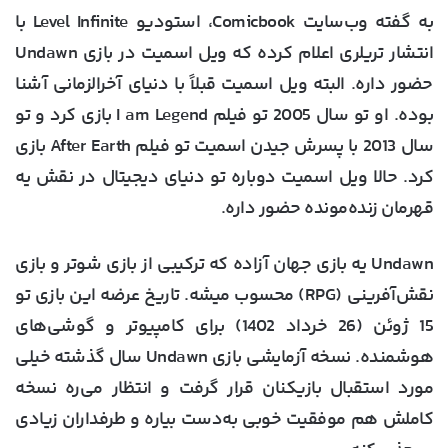
به گفته وب‌سایت Comicbook، استودیو Level Infinite با
انتشار تریلری اعلام کرده که ویل اسمیت در بازی Undawn
حضور داره. البته ویل اسمیت قبلاً با دنیای آخرالزمانی آشنا
بوده. او تو سال 2005 تو فیلم I am Legend بازی کرد و تو
سال 2013 با پسرش جیدن اسمیت تو فیلم After Earth بازی
کرد. حالا ویل اسمیت دوباره تو دنیای دیجیتال در نقش یه
قهرمان زنده‌مونده حضور داره.
Undawn یه بازی جهان آزاده که ترکیبی از بازی شوتر و بازی
نقش‌آفرینی (RPG) محسوب میشه. تاریخ عرضه این بازی تو
15 ژوئن (26 خرداد 1402) برای کامپیوتر و گوشی‌های
هوشمنده. نسخه آزمایشی بازی Undawn سال گذشته خیلی
مورد استقبال بازیکنان قرار گرفت و انتظار می‌ره نسخه
کاملش هم موفقیت خوبی به‌دست بیاره و طرفداران زیادی