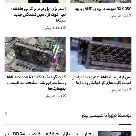
RX 9050 نیومده آبروی AMD رو برد!
استراتژی اپل در برابر گرانی حافظه؛
تیم کوک از تامین‌کنندگان جدید
1 هفته پیش
میگه!
1 هفته پیش
پس از انویدیا، AMD هم قصد افزایش
کارت گرافیک AMD Radeon RX 9050
قیمت کارت‌های گرافیکش رو داره!
رسماً معرفی شد؛ مشخصات، قیمت و
بنچمارک‌ها
1 هفته پیش
1 هفته پیش
توسط مهرانا عیسی‌پور
بحران در بازار حافظه؛ قیمت DDR4 در