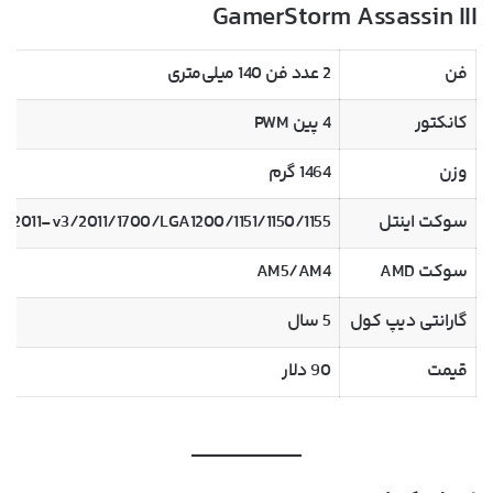
GamerStorm Assassin III
فن
2 عدد فن 140 میلی‌متری
کانکتور
4 پین PWM
وزن
1464 گرم
سوکت اینتل
/2011-v3/2011/1700/LGA1200/1151/1150/1155
سوکت AMD
AM5/AM4
گارانتی دیپ کول
5 سال
قیمت
90 دلار