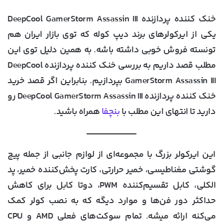
خنک کننده پردازنده DeepCool GamerStorm Assassin III
یکی از ایرکولرهای برند دیپ کوله که توی بازار ایران هم
تونسته فروش خوبی داشته باشه. به همین دلیل توی این
مطلب قصد داریم به بررسی خنک کننده پردازنده DeepCool
GamerStorm Assassin III بپردازیم. بنابراین اگر قصد خرید
خنک کننده پردازنده DeepCool GamerStorm Assassin III رو
دارید تا انتهای این مطلب با
بنچفا
همراه باشید.
این ایرکولر بزرگ با مجموعه‌ای از لوازم جانبی از جمله پیچ
گوشتی مغناطیسی، خمیر حرارتی، کارت پخش‌کننده خمیر، پد
الکلی، کابل تقسیم‌کننده PWM، دوتا کابل برای کاهش
حداکثر دور فن‌ها و موارد دیگه که به نصب کولر کمک
می‌کنه ارائه میشه. تمام سوکت‌های فعلی AMD و CPU