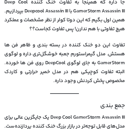
جا داره که همینجا به تفاوت خنک کننده Deep Cool
GamerStorm Assassin III با Deepcool Assassin III بپردازیم.
همین اول بگیم که این دوتا کولر از نظر مشخصات و عملکرد
هیچ تفاوتی با هم ندارن! پس تفاوت کجاست؟؟
تفاوت این دو خنک کننده در بسته بندی و ظاهر فن ها
هستش. مدل گیمراستورم جعبه خوشگل‌تری داره و لوگوی
GamerStorm به جای لوگوی DeepCool روی فن ها خورده.
البته تفاوت کوچیکی هم در مدل خمیر حرارتی و کاردک
مخصوص پخش کردنش وجود داره.
جمع بندی
Deep Cool GamerStorm Assassin III یک جایگزین عالی برای
مدل‌های قابل توجه‌تر در بازار بزرگ خنک کننده پردازنده‌ست.