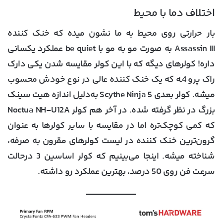
اختلاف دما با محیط
بار حرارتی روی محیط به ما نشون میده که خنک کننده
Assassin III به صورت مو به مو با be quiet عملکرد یکسانی
داره! کولرهای دیگه که با این کولر مقایسه شدن یکی دارک
راک پرو 4ـه که یک خنک کننده عالی در نوع خودش محسوب
میشه. کولر بعدی Scythe Ninja 5 به‌دلیل اندازه هیت سینک
بزرگ در نظر گرفته شده. در آخر هم کولر Noctua NH-U12A
که کمی کوچک‌تره اما در مقایسه با سایر کولرها به عنوان
گرون‌ترین خنک کننده در لیست کولرهای مقرون به صرفه،
شناخته میشه. اینجا می‌بینیم که کولر اساسین 3 درحالت
سرعت فن روی 50 درصد، بهترین عملکرد رو داشته.