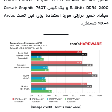
شامل X99S XPower AC MSI، شانزده گیگابایت Crucial
Ballistix DDR4-2400 و یک کیس Corsair Graphite 760T
میشه. خمیر حرارتی مورد استفاده برای این تست Arctic
MX-4‌ هستش.
(Image credit: Tom’s Hardware)