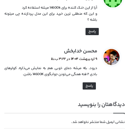
ت
آیا از این خنک کننده برای 14600k میشه استفاده کرد
:
و این که منطقی ترین خرید برای این مدل پردازنده چی میتونه
باشه ؟
پاسخ
گ
محسن خدابخش
ف
۹ اردیبهشت ۱۴۰۴ در ۳:۲۲ ب٫ظ
ت
درود. بله میشه دمای خوبی هم به نمایش می‌ذاره. کولرهای
:
بادی ۲ فنه همگی می‌تونن جوابگوی 14600K باشن.
پاسخ
دیدگاهتان را بنویسید
نشانی ایمیل شما منتشر نخواهد شد.