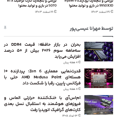
بررسی و بنچمارک پردازنده Ryzen 9
بررسی و بنچمارک کارت گرافیک RTX
9950X3D در بازی و تولید محتوا
5070 در بازی و تولید محتوا
۲۶ اسفند ۱۴۰۳
۲۱ اسفند ۱۴۰۳
توسط مهرانا عیسی‌پور
بحران در بازار حافظه؛ قیمت DDR4 در
سه‌ماهه سوم ۲۰۲۶ بیش از ۵۰ درصد
افزایش می‌یابد
4 هفته پیش
قدرت‌نمایی معماری Zen 6؛ پردازنده ۱۰
هسته‌ای AMD Medusa Point حتی با
فرکانس پایین، رقبا را شکست داد
4 هفته پیش
ام‌اس‌آی با خنک‌کننده حرارتی الماس و
فیوزهای هوشمند به استقبال نسل بعدی
کارت‌های گرافیک انویدیا رفت
۱۳ خرداد ۱۴۰۵