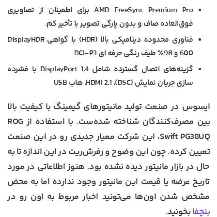
AMD FreeSync Premium Pro برای اطمینان از تصاویری
فوق‌العاده صاف و بدون پارگی تصویر با تأخیر کم.
فناوری محدوده دینامیکی بالا (HDR) با گواهی DisplayHDR
600 و 98٪ طیف رنگی حرفه ای DCI-P3
گزینه‌های اتصال گسترده شامل DisplayPort 1.4 با فشرده‌
سازی جریان نمایش (DSC)، HDMI 2.1، هاب USB
ایسوس در صنعت تولید مانیتورهای گیمینگ با کیفیت بالا
بین مصرف‌کنندگان شناخته شده‌ست. با استفاده از ROG
Swift PG38UQ، این شرکت معیار جدیدی رو در این صنعت
تعیین کرده. چون این وضوح و رفرش‌ریت در این اندازه تا به
حال در بازار مانیتور دیده نشده بود. هنوز اطلاعاتی در مورد
تاریخ عرضه یا قیمت این مانیتور وجود ندارده اما به محض
مشخص شدن اون‌ها می‌تونید اخبار مربوط به اون رو در
بنچفا
بخونید.