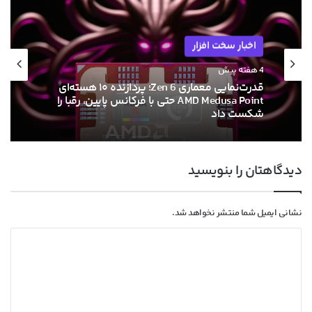
اخبار سخت افزار
اخبار سخت افزار
4 هفته پیش
قدرت‌نمایی معماری Zen 6؛ پردازنده ۱۰ هسته‌ای
۱۳ خرداد ۱۴۰۵
AMD Medusa Point حتی با فرکانس پایین، رقبا را
شکست داد
دیدگاهتان را بنویسید
ام‌اس‌آی با خنک‌کننده حرارتی الماس و فیوزهای
هوشمند به استقبال نسل بعدی کارت‌های
گرافیک انویدیا رفت
نشانی ایمیل شما منتشر نخواهد شد.
د
ی
د
گ