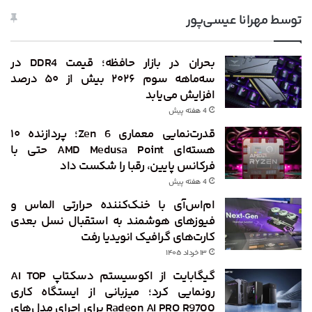
توسط مهرانا عیسی‌پور
بحران در بازار حافظه؛ قیمت DDR4 در
سه‌ماهه سوم ۲۰۲۶ بیش از ۵۰ درصد
افزایش می‌یابد
4 هفته پیش
قدرت‌نمایی معماری Zen 6؛ پردازنده ۱۰
هسته‌ای AMD Medusa Point حتی با
فرکانس پایین، رقبا را شکست داد
4 هفته پیش
ام‌اس‌آی با خنک‌کننده حرارتی الماس و
فیوزهای هوشمند به استقبال نسل بعدی
کارت‌های گرافیک انویدیا رفت
۱۳ خرداد ۱۴۰۵
گیگابایت از اکوسیستم دسکتاپ AI TOP
رونمایی کرد؛ میزبانی از ایستگاه کاری
Radeon AI PRO R9700 برای اجرای مدل‌های