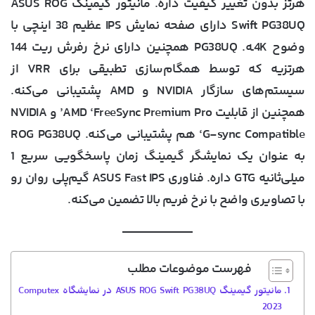
هرتز بدون تغییر کیفیت داره. مانیتور گیمینگ ASUS ROG
Swift PG38UQ دارای صفحه نمایش IPS عظیم 38 اینچی با
وضوح 4Kـه. PG38UQ همچنین دارای نرخ رفرش ریت 144
هرتزیه که توسط همگام‌سازی تطبیقی برای VRR از
سیستم‌های سازگار NVIDIA و AMD پشتیبانی می‌کنه.
همچنین از قابلیت AMD ‘FreeSync Premium Pro’ و NVIDIA
‘G-sync Compatible هم پشتیبانی می‌کنه. ROG PG38UQ
به عنوان یک نمایشگر گیمینگ زمان پاسخگویی سریع 1
میلی‌ثانیه GTG داره. فناوری ASUS Fast IPS گیم‌پلی روان رو
با تصاویری واضح با نرخ فریم بالا تضمین می‌کنه.
فهرست موضوعات مطلب
مانیتور گیمینگ ASUS ROG Swift PG38UQ در نمایشگاه Computex
2023