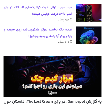
موج عجیب گرانی کارت گرافیک‌های RTX 50 در بازار
آسیا؛ تا ۵۰ درصد افزایش قیمت!
3 روز پیش
آماده باگ باشید؛ تمرکز مایکروسافت روی سرعت و
پایداری در آپدیت‌های جدید ویندوز ۱۱
6 روز پیش
به گزارش Gamespot، در بازی The Lost Crown، داستان حول