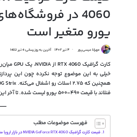
یورو متغیر است
مهرانا عیسی‌پور
۴ تیر ۱۴۰۲
آخرین به روز رسانی: 4 تیر 1402
خیلی به این موضوع توجه نکرده چون این پردازند
فنلاند با قیمت ۴۹۰-۵۰۰ یورو لیست شده. تا آخر این خبر با
فهرست موضوعات مطلب
قیمت کارت گرافیک NVIDIA GeForce RTX 4060 در بازار اروپا متفاوت است