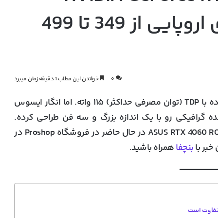
4060 در فروشگاه‌های اروپایی از 349 تا 499
۰
خواندن این مطلب 1 دقیقه زمان میبرد
کارت گرافیک RTX 4060 از NVIDIA، یک GPU میان‌رده با TDP (توان مصرفی حداکثر) ۱۱۵ واته. اما انگار ایسوس
ه گرافیکی رو با یک اندازه بزرگ و سه فن طراحی کرده.
همچنین که ۲.۷۵ اسلات رو اشغال می‌کنه. ASUS RTX 4060 ROG Strix در حال حاضر در فروشگاه Proshop در
بنچفا
همراه باشید.