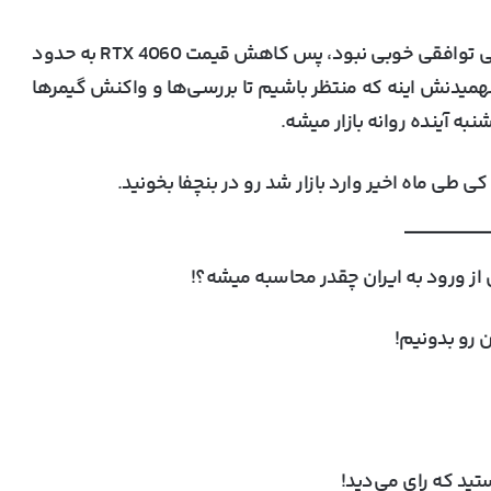
با این حال، RTX 4060 Ti در قیمت 439 یورو هم خیلی توافقی خوبی نبود، پس کاهش قیمت RTX 4060 به حدود
رای فهمیدنش اینه که منتظر باشیم تا بررسی‌ها و واکنش گیمرها
کی طی ماه اخیر وارد بازار شد رو در بنچفا بخونید.
 رو بدونیم!
ید که رای می‌دید!