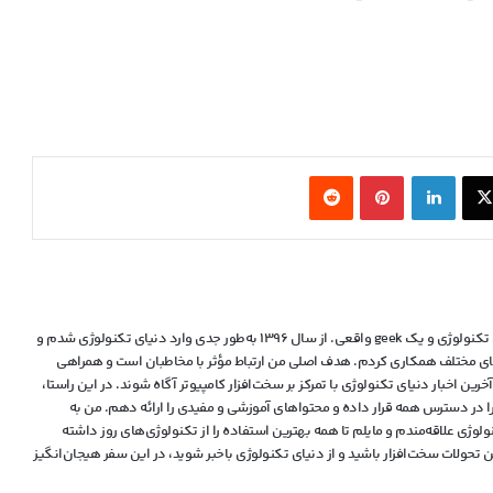
قدرت‌نمایی معماری Zen 6؛ پردازنده ۱۰
هسته‌ای AMD Medusa Point حتی با فرکانس
پایین، رقبا را شکست داد
X
لینکدین
‫پین‌ترست
‫رددیت
ام‌اس‌آی با خنک‌کننده حرارتی الماس و
فیوزهای هوشمند به استقبال نسل بعدی
کارت‌های گرافیک انویدیا رفت
گیگابایت از اکوسیستم دسکتاپ AI TOP
رونمایی کرد؛ میزبانی از ایستگاه کاری Radeon
من مهرانا عیسی‌پور هستم، علاقه‌مند به دنیای تکنولوژی و یک geek واقعی. از سال ۱۳۹۶ به‌طور جدی وارد دنیای تکنولوژی شدم و
AI PRO R9700 برای اجرای مدل‌های زبانی ۴۰۵
ه‌های مختلف همکاری کردم. هدف اصلی من ارتباط مؤثر با مخاطبان است و همراهی
میلیاردی
رین اخبار دنیای تکنولوژی با تمرکز بر سخت‌افزار کامپیوتر آگاه شوند. در این راستا،
 را در دسترس همه قرار داده و محتواهای آموزشی و مفیدی را ارائه دهم. من به
کامپیوترهای هوش مصنوعی انویدیا با تراشه
قدرتمند RTX Spark N1x کمتر از ۲۹۰۰ دلار
وژی علاقه‌مندم و مایلم تا همه بهترین استفاده را از تکنولوژی‌های روز داشته
قیمت نخواهند داشت
تحولات سخت‌افزار باشید و از دنیای تکنولوژی‌ باخبر شوید، در این سفر هیجان‌انگیز