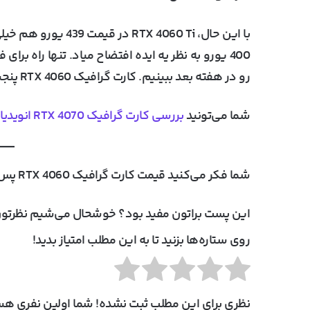
400 یورو به نظر یه ایده افتضاح میاد. تنها راه ب
رو در هفته بعد ببینیم. کارت گرافیک RTX 4060 پنجشنبه آینده روانه بازار میشه.
شما می‌تونید
بررسی کارت گرافیک RTX 4070 انویدیا
شما فکر می‌کنید قیمت کارت گرافیک RTX 4060 پس از ورود به ایران چقدر محاسبه میشه؟!
این پست براتون مفید بود؟ خوشحال می‌شیم نظرتون
روی ستاره‌ها بزنید تا به این مطلب امتیاز بدید!
نظری برای این مطلب ثبت نشده! شما اولین نفری هست