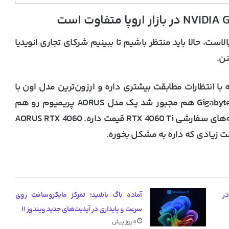
ت گرافیک ASUS RTX 40 همیشه بالاست، حالا باید منتظر باشیم تا ببینیم شرکای تجاری انویدیا
نن.
اری Gigabyte به نظر می‌رسه با انتظارات مطابقت بیشتری داره و ارزون‌ترین مدل اون با
قیمت حدودی ۳۵۰ یورو عرضه می‌شه. البته حتی Gigabyte هم مجبور شد یک مدل AORUS پریمیوم رو هم
تولید و وارد بازار کنه که تقریباً به اندازه برخی از نمونه‌های سفارشی RTX 4060 Ti قیمت داره. AORUS RTX 4060
یب گرانی کارت گرافیک‌های RTX 50 در
آماده باگ باشید؛ تمرکز مایکروسافت روی
سرعت و پایداری در آپدیت‌های جدید ویندوز ۱۱
4 روز پیش