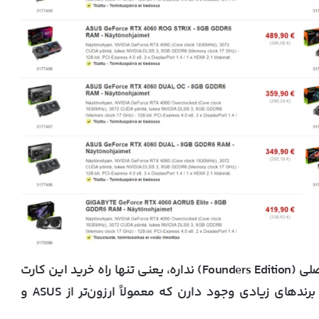
به عنوان یادآوری، کارت گرافیک RTX 4060 نسخه اصلی (Founders Edition) نداره، یعنی تنها راه خرید این کارت
ها از طریق شرکت‌های همکاره. خبر خوب اینه که برندهای زیادی وجود دارن که معمولاً ارزون‌تر از ASUS و