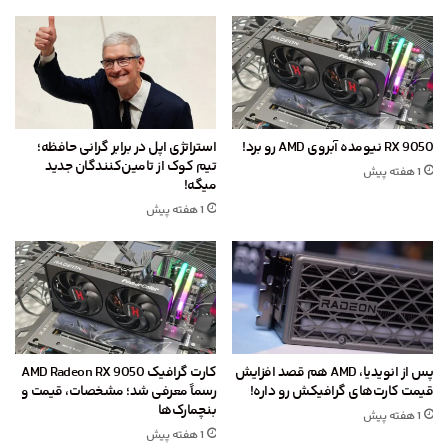
RX 9050 نیومده آبروی AMD رو برد!
استراتژی اپل در برابر گرانی حافظه؛
تیم کوک از تامین‌کنندگان جدید
1 هفته پیش
میگه!
1 هفته پیش
پس از انویدیا، AMD هم قصد افزایش
کارت گرافیک AMD Radeon RX 9050
قیمت کارت‌های گرافیکش رو داره!
رسماً معرفی شد؛ مشخصات، قیمت و
بنچمارک‌ها
1 هفته پیش
1 هفته پیش