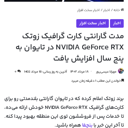
خانه
/
اخبار
/
اخبار سخت افزار
اخبار
اخبار سخت افزار
مدت گارانتی کارت‌ گرافیک زوتک
NVIDIA GeForce RTX در تایوان به
پنج سال افزایش یافت
مهرانا عیسی‌پور
۱۸ مرداد ۱۴۰۲
آخرین به روز رسانی: 18 مرداد 1402
۰
خواندن این مطلب 1 دقیقه زمان میبرد
برند زوتک اعلام کرده که در تایوان گارانتی بلند‌مدتی رو برای
کارت‌های گرافیک NVIDIA GeForce RTX خودش ارائه می‌ده،
تا خدمات پس از فروششون توی این منطقه بهبود پیدا کنه.
تا آخر این خبر با
بنچفا
همراه باشید.