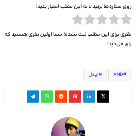
روی ستاره‌ها بزنید تا به این مطلب امتیاز بدید!
نظری برای این مطلب ثبت نشده! شما اولین نفری هستید که
رای می‌دید!
AMD
اینتل
X
لینکدین
‫پین‌ترست
‫رددیت
واتس آپ
تلگرام