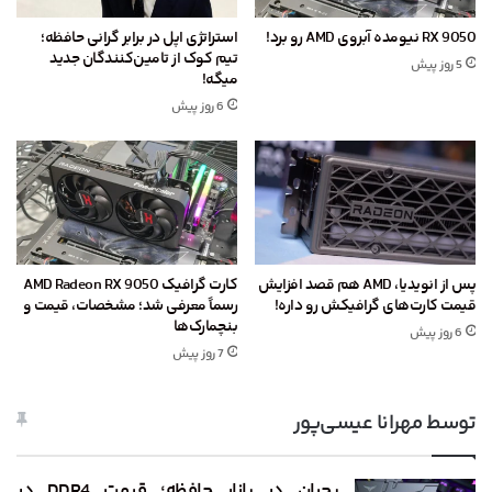
RX 9050 نیومده آبروی AMD رو برد!
استراتژی اپل در برابر گرانی حافظه؛
تیم کوک از تامین‌کنندگان جدید
5 روز پیش
میگه!
6 روز پیش
پس از انویدیا، AMD هم قصد افزایش
کارت گرافیک AMD Radeon RX 9050
قیمت کارت‌های گرافیکش رو داره!
رسماً معرفی شد؛ مشخصات، قیمت و
بنچمارک‌ها
6 روز پیش
7 روز پیش
توسط مهرانا عیسی‌پور
بحران در بازار حافظه؛ قیمت DDR4 در