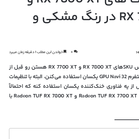
RX 7700 XT TUF Gaming در رنگ‌ مشکی و
۰
خواندن این مطلب 1 دقیقه زمان میبرد
ایسوس مدل‌های Radeon TUF خودشو که بر اساس SKUهای RX 7800 XT و RX 7700 XT هستن رو قبل از
موعد به نمایش گذاشته. هر دو کارت گرافیک از یه پلتفرم GPU Navi 32 یکسان استفاده می‌کنن، البته با تنظیمات
ز یه فناوری خنک‌کننده یکسان استفاده کنه که احتمالاً
تغییرات کمی داشته باشه. تا آخر این خبر با معرفی Radeon TUF RX 7700 XT و Radeon TUF RX 7800 XT با