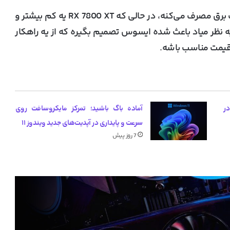
یه نکته‌ مهم اینه که RX 7700 XT به اندازه ۲۴۵ وات برق مصرف می‌کنه، در حالی که RX 7800 XT یه کم بیشتر و
قدرت به نظر میاد باعث شده ایسوس تصمیم بگیره که از یه راهکار
 قیمت مناسب باشه.
یب گرانی کارت گرافیک‌های RTX 50 در
آماده باگ باشید؛ تمرکز مایکروسافت روی
سرعت و پایداری در آپدیت‌های جدید ویندوز ۱۱
7 روز پیش