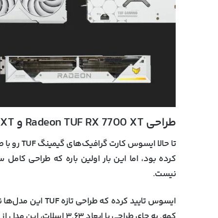
طراحی Radeon TUF RX 7700 XT و Radeon TUF RX 7800 XT
تا حالا ای
کرده بود، اما این بار اولین باره که طراحی کامل
نیست.
کمه. به جای طراحی با ابعاد ۳.۶۳ اسلات، این مدل از طراحی با ابعاد ۲.۹۶ اسلات استفاده می‌کنه.