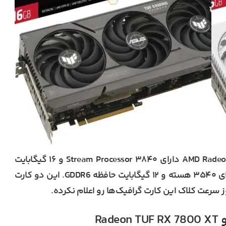
با توجه به مشخصات، کارت گرافیک AMD Radeon RX 7800 XT دارای ۳۸۴۰ Stream Processor و ۱۶ گیگابایت
حافظه GDDR6 هست، در حالی که RX 7700 XT دارای ۳۵۴۰ هسته و ۱۲ گیگابایت حافظه GDDR6. این دو کارت