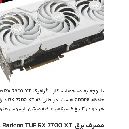
هر دو در تاریخ ۶ سپتامبر عرضه میشن. ایسوس هنوز سرعت کلاک این کارت گرافیک‌ها رو اعلام نکرده.
مصرف برق Radeon TUF RX 7700 XT و Radeon TUF RX 7800 XT