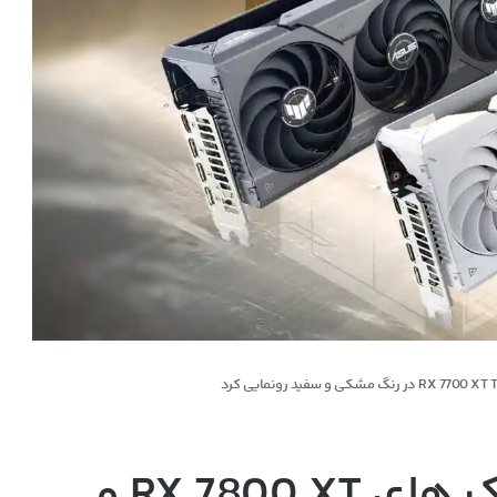
ایسوس از کارت گرافیک های RX 7800 XT و