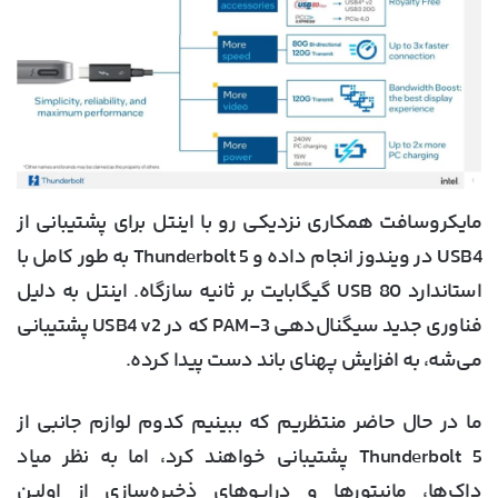
مایکروسافت همکاری نزدیکی رو با اینتل برای پشتیبانی از
USB4 در ویندوز انجام داده و Thunderbolt 5 به طور کامل با
استاندارد USB 80 گیگابایت بر ثانیه سازگاه. اینتل به دلیل
فناوری جدید سیگنال‌دهی PAM-3 که در USB4 v2 پشتیبانی
می‌شه، به افزایش پهنای باند دست پیدا کرده.
ما در حال حاضر منتظریم که ببینیم کدوم لوازم جانبی از
Thunderbolt 5 پشتیبانی خواهند کرد، اما به نظر میاد
داک‌ها، مانیتورها و درایوهای ذخیره‌سازی از اولین