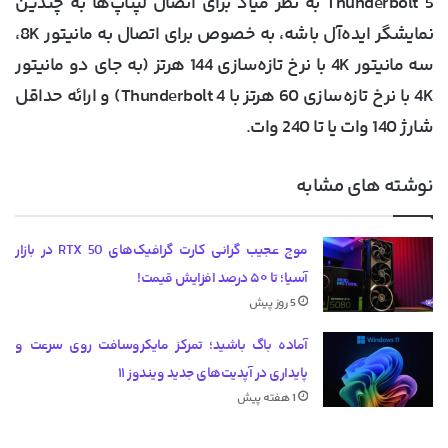
Thunderbolt 5 به نظر میاد برای اتصال لپتاپ‌ها به چندین
نمایشگر ایده‌آل باشه، به خصوص برای اتصال به مانیتور 8K،
سه مانیتور 4K با نرخ تازه‌سازی 144 هرتز (به جای دو مانیتور
4K با نرخ تازه‌سازی 60 هرتز با Thunderbolt 4) و ارائه حداقل
شارژ 140 وات یا تا 240 وات.
نوشته های مشابه
موج عجیب گرانی کارت گرافیک‌های RTX 50 در بازار
آسیا؛ تا ۵۰ درصد افزایش قیمت!
5 روز پیش
آماده باگ باشید؛ تمرکز مایکروسافت روی سرعت و
پایداری در آپدیت‌های جدید ویندوز ۱۱
1 هفته پیش