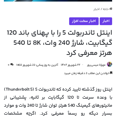
خانه
/
اخبار
اخبار
اخبار سخت افزار
اینتل تاندربولت 5 را با پهنای باند 120
گیگابیت، شارژ 240 وات، 8K تا 540
هرتز معرفی کرد
مهرانا عیسی‌پور
۲۲ شهریور ۱۴۰۲
آخرین به روز رسانی: 22 شهریور 1402
۰
خواندن این مطلب 2 دقیقه زمان میبرد
اینتل روز گذشته تایید کرده که تاندربولت 5 (Thunderbolt 5)
با وعده‌ سرعت تا 120 گیگابایت بر ثانیه، پشتیبانی از
مانیتورهای گیمینگ 540 هرتز، توان شارژ تا 240 وات و موارد
بسیار دیگه رو رسماً معرفی کرد. اگرچه مشخصات