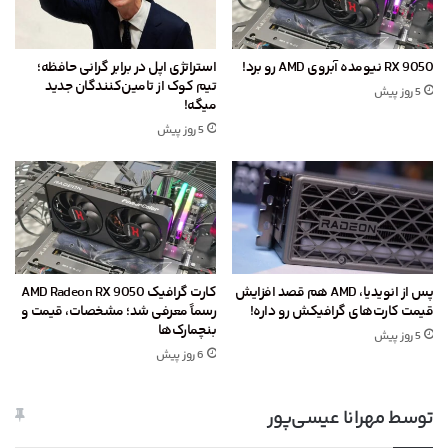
RX 9050 نیومده آبروی AMD رو برد!
استراتژی اپل در برابر گرانی حافظه؛
تیم کوک از تامین‌کنندگان جدید
5 روز پیش
میگه!
5 روز پیش
پس از انویدیا، AMD هم قصد افزایش
کارت گرافیک AMD Radeon RX 9050
قیمت کارت‌های گرافیکش رو داره!
رسماً معرفی شد؛ مشخصات، قیمت و
بنچمارک‌ها
5 روز پیش
6 روز پیش
توسط مهرانا عیسی‌پور