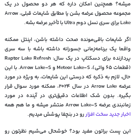
میشه؟ همچنین امکان داره که هر دو محصول در یک
مجموعه محصول عرضه بشن یا مطابق شایعات قبلی، Arrow
Lake برای سری نسل دوم Ultra با تأخیر عرضه بشه.
اگر شایعات باقی‌مونده صحت داشته باشن، اینتل ممکنه
واقعا یک برنامه‌زمانی جسورانه داشته باشه با سه سری
پردازنده برای دسکتاپ در یک سال: Raptor Lake Refresh
(قطعات ۶۵ واتی)، Meteor Lake-S و Arrow Lake-S. با این
حال، لازم به ذکره که درستی این شایعات، به ویژه در مورد
عرضه Arrow Lake در سال ۲۰۲۴، ممکنه مورد سوال قرار
بگیره. بدون شک اطلاعات دقیق‌تری در آینده در مورد
زمانبندی عرضه Arrow Lake-S منتشر میشه و ما هم همه
اخبار جدید سخت افزار
رو در بنچفا پوشش میدیم.
این پست براتون مفید بود؟ خوشحال می‌شیم نظرتون رو