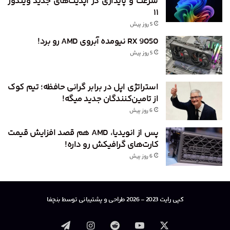
سرعت و پایداری در آپدیت‌های جدید ویندوز
۱۱
5 روز پیش
RX 9050 نیومده آبروی AMD رو برد!
5 روز پیش
استراتژی اپل در برابر گرانی حافظه؛ تیم کوک
از تامین‌کنندگان جدید میگه!
6 روز پیش
پس از انویدیا، AMD هم قصد افزایش قیمت
کارت‌های گرافیکش رو داره!
6 روز پیش
کپی رایت 2023 - 2026 طراحی و پشتیبانی توسط بنچفا
X
یوتیوب
‫رددیت
اینستاگرام
تلگرام