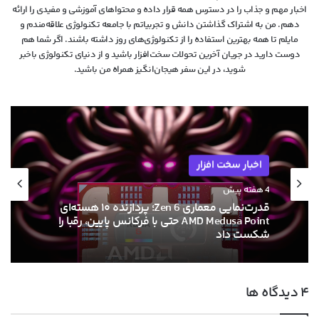
اخبار مهم و جذاب را در دسترس همه قرار داده و محتواهای آموزشی و مفیدی را ارائه
دهم. من به اشتراک گذاشتن دانش و تجربیاتم با جامعه تکنولوژی علاقه‌مندم و
مایلم تا همه بهترین استفاده را از تکنولوژی‌های روز داشته باشند. اگر شما هم
دوست دارید در جریان آخرین تحولات سخت‌افزار باشید و از دنیای تکنولوژی‌ باخبر
شوید، در این سفر هیجان‌انگیز همراه من باشید.
اخبار سخت افزار
اخبار سخت افزار
4 هفته پیش
۱۳ خرداد ۱۴۰۵
قدرت‌نمایی معماری Zen 6؛ پردازنده ۱۰ هسته‌ای
AMD Medusa Point حتی با فرکانس پایین، رقبا را
ام‌اس‌آی با خنک‌کننده حرارتی الماس و فیوزهای
شکست داد
هوشمند به استقبال نسل بعدی کارت‌های
‫۴ دیدگاه ها
گرافیک انویدیا رفت