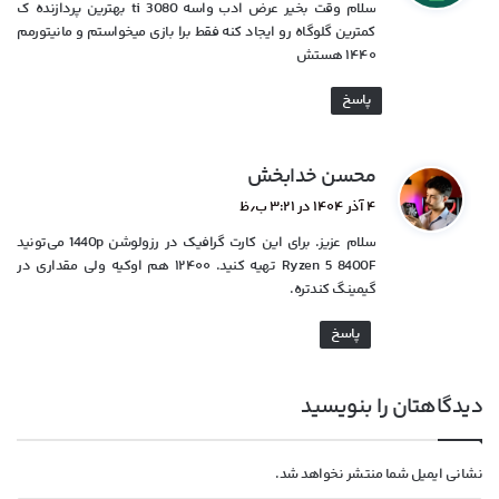
سلام وقت بخیر عرض ادب واسه 3080 ti بهترین پردازنده ک
:
کمترین گلوگاه رو ایجاد کنه فقط برا بازی میخواستم و مانیتورمم
۱۴۴۰ هستش
پاسخ
گ
محسن خدابخش
ف
۴ آذر ۱۴۰۴ در ۳:۲۱ ب٫ظ
ت
سلام عزیز. برای این کارت گرافیک در رزولوشن 1440p می‌تونید
:
Ryzen 5 8400F تهیه کنید. ۱۲۴۰۰ هم اوکیه ولی مقداری در
گیمینگ کندتره.
پاسخ
دیدگاهتان را بنویسید
نشانی ایمیل شما منتشر نخواهد شد.