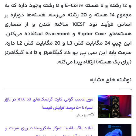
و 12 رشته و 8 هسته E-Cores و 8 رشته وجود داره که به
مجموع 14 هسته و 20 رشته می‌رسه. هسته‌ها دوباره بر
اساس فرآیند نود 10ESF ساخته شدن و از معماری
هسته‌های Raptor Cove و Gracemont استفاده می‌کنن.
این چیپ 24 مگابایت کش L3 و 20 مگابایت کش L2 داره.
سرعت پایه این سی پی یو 3.5 گیگاهرتز و تا 5.3 گیگاهرتز
(برای یک هسته) ارتقاء پیدا می‌کنه.
نوشته های مشابه
موج عجیب گرانی کارت گرافیک‌های RTX 50 در بازار
آسیا؛ تا ۵۰ درصد افزایش قیمت!
2 روز پیش
آماده باگ باشید؛ تمرکز مایکروسافت روی سرعت و