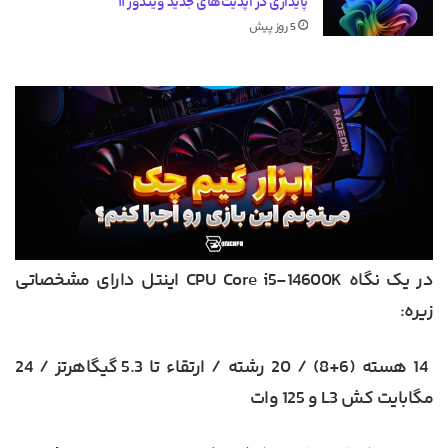
پایداری در آپدیت‌های جدید ویندوز ۱۱
5 روز پیش
در یک نگاه CPU Core i5-14600K اینتل دارای مشخصاتی
زیره:
14 هسته (6+8) / 20 رشته / ارتقاء تا 5.3 گیگاهرتز / 24
مگابایت کش L3 و 125 وات