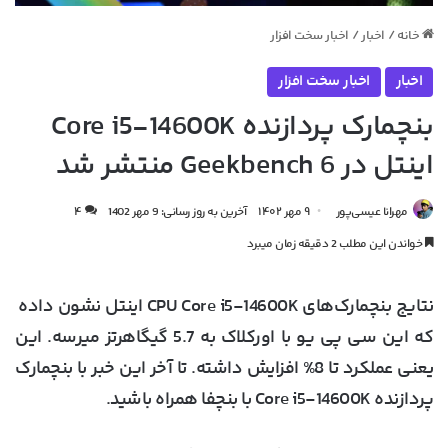
خانه
/
اخبار
/
اخبار سخت افزار
اخبار
اخبار سخت افزار
بنچمارک پردازنده Core i5-14600K
اینتل در Geekbench 6 منتشر شد
مهرانا عیسی‌پور
۹ مهر ۱۴۰۲
آخرین به روز رسانی: 9 مهر 1402
۴
خواندن این مطلب 2 دقیقه زمان میبرد
نتایج بنچمارک‌های CPU Core i5-14600K اینتل نشون داده
که این سی پی یو با اورکلاک به 5.7 گیگاهرتز میرسه. این
یعنی عملکرد تا 8% افزایش داشته. تا آخر این خبر با بنچمارک
پردازنده Core i5-14600K با بنچفا همراه باشید.