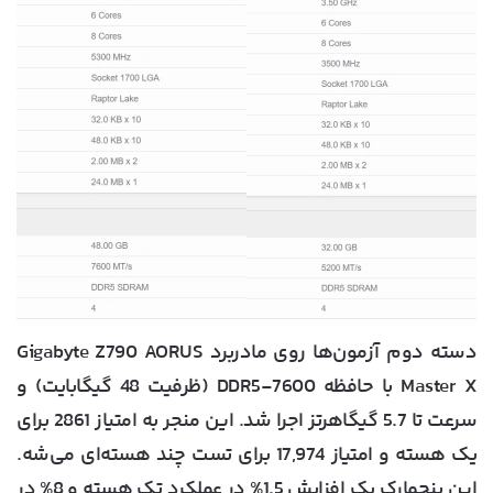
دسته دوم آزمون‌ها روی مادربرد Gigabyte Z790 AORUS
Master X با حافظه DDR5-7600 (ظرفیت 48 گیگابایت) و
سرعت تا 5.7 گیگاهرتز اجرا شد. این منجر به امتیاز 2861 برای
یک هسته و امتیاز 17,974 برای تست چند هسته‌ای می‌شه.
این بنچمارک یک افزایش 1.5% در عملکرد تک هسته و 8% در