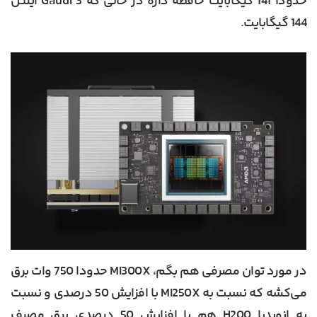
حدودا 141 گیگابایت حافظه داره در حالی که Gaudi 3 اینتل
144 گیگابایت.
در مورد توان مصرفی هم بگم، MI300X حدودا 750 وات برق
می‌کشه که نسبت به MI250X با افزایش 50 درصدی و نسبت
به انویدیا H200 هم با افزایش 50 درصدی برق مصرف