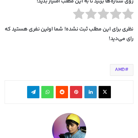
روی ستاره‌ها بزنید تا به این مطلب امتیاز بدید!
نظری برای این مطلب ثبت نشده! شما اولین نفری هستید که
رای می‌دید!
AMD
X
لینکدین
‫پین‌ترست
‫رددیت
واتس آپ
تلگرام