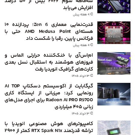
سه‌ماهه سوم ۲۰۲۶ بیش از ۵۰ درصد
افزایش می‌یابد
4 هفته پیش
قدرت‌نمایی معماری Zen 6؛ پردازنده ۱۰
هسته‌ای AMD Medusa Point حتی با
فرکانس پایین، رقبا را شکست داد
4 هفته پیش
ام‌اس‌آی با خنک‌کننده حرارتی الماس و
فیوزهای هوشمند به استقبال نسل بعدی
کارت‌های گرافیک انویدیا رفت
۱۳ خرداد ۱۴۰۵
گیگابایت از اکوسیستم دسکتاپ AI TOP
رونمایی کرد؛ میزبانی از ایستگاه کاری
Radeon AI PRO R9700 برای اجرای مدل‌های
زبانی ۴۰۵ میلیاردی
۱۳ خرداد ۱۴۰۵
کامپیوترهای هوش مصنوعی انویدیا با
تراشه قدرتمند RTX Spark N1x کمتر از ۲۹۰۰