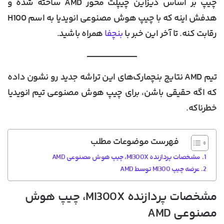
چیپ بر اساس دیزاین چیپلت محور AMD ساخته شده و
هدفش اینه که با چیپ هوش مصنوعی انویدیا به اسم H100
رقابت کنه. تا آخر این خبر با
بنچفا
همراه باشید.
تیم AMD نتایج بنچمارک‌های این تراشه جدید رو نشون داده
که اگه حقیقی باشن، برای چیپ هوش مصنوعی تیم انویدیا
خطرناکه.
فهرست موضوعات مطلب
مشخصات پردازنده MI300X، چیپ هوش مصنوعی AMD
عرضه چیپ MI300 توسط AMD
مشخصات پردازنده MI300X، چیپ هوش
مصنوعی AMD