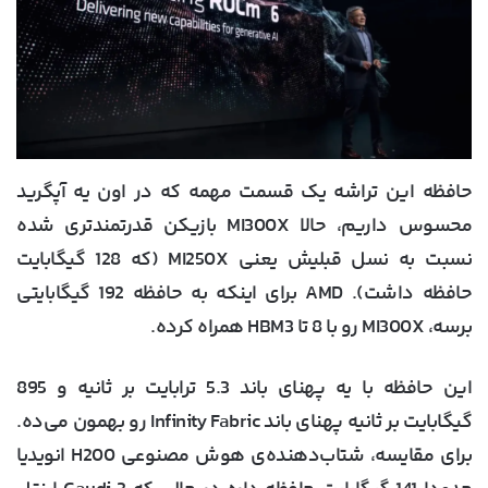
حافظه این تراشه یک قسمت مهمه که در اون یه آپگرید
محسوس داریم، حالا MI300X بازیکن قدرتمندتری شده
نسبت به نسل قبلیش یعنی MI250X (که 128 گیگابایت
حافظه داشت). AMD برای اینکه به حافظه 192 گیگابایتی
برسه، MI300X رو با 8 تا HBM3 همراه کرده.
این حافظه با یه پهنای باند 5.3 ترابایت بر ثانیه و 895
گیگابایت بر ثانیه پهنای باند Infinity Fabric رو بهمون می‌ده.
برای مقایسه، شتاب‌دهنده‌ی هوش مصنوعی H200 انویدیا