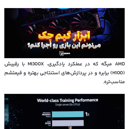
AMD میگه که در عملکرد یادگیری، MI300X با رقیبش
(H100) برابره و در پردازش‌های استنتاجی بهتره و قیمتشم
مناسب‌تره.