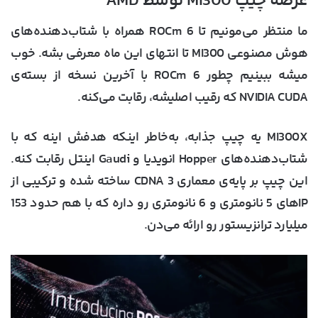
عرضه چیپ MI300 توسط AMD
ما منتظر می‌مونیم تا ROCm 6 همراه با شتاب‌دهنده‌های
هوش مصنوعی MI300 تا انتهای این ماه معرفی بشه. خوب
میشه ببینیم چطور ROCm 6 با آخرین نسخه از بسته‌ی
NVIDIA CUDA که رقیب اصلیشه، رقابت می‌کنه.
MI300X یه چیپ جذابه، به‌خاطر اینکه هدفش اینه که با
شتاب‌دهنده‌های Hopper انویدیا و Gaudi اینتل رقابت کنه.
این چیپ بر پایه‌ی معماری CDNA 3 ساخته شده و ترکیبی از
IP‌های 5 نانومتری و 6 نانومتری رو داره که با هم حدود 153
میلیارد ترانزیستور رو ارائه می‌دن.