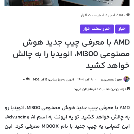
خانه
/
اخبار
/
اخبار سخت افزار
اخبار
اخبار سخت افزار
AMD با معرفی چیپ جدید هوش
مصنوعی MI300، انویدیا را به چالش
خواهد کشید
مهرانا عیسی‌پور
۱۸ آذر ۱۴۰۲
آخرین به روز رسانی: 18 آذر 1402
۰
خواندن این مطلب 2 دقیقه زمان میبرد
AMD با معرفی چیپ جدید هوش مصنوعی MI300، انویدیا رو
به چالش خواهد کشید. تو یه ایونت به اسم Advancing AI،
این کمپانی یه چیپ جدید با نام MI300X معرفی کرد. این