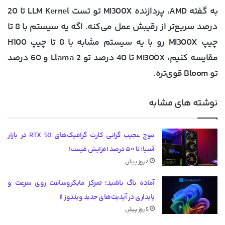
به گفته AMD، پردازنده MI300X تو تست LLM Kernel تا 20
درصد سریع‌تر از رقیبش عمل می‌کنه. اگه یه سیستم با 8 تا
چیپ MI300X رو با یه سیستم مشابه با 8 تا چیپ H100
مقایسه کنیم، MI300X تا 40 درصد تو Llama 2 و 60 درصد
تو Bloom قوی‌تره.
نوشته های مشابه
موج عجیب گرانی کارت گرافیک‌های RTX 50 در بازار
آسیا؛ تا ۵۰ درصد افزایش قیمت!
2 روز پیش
آماده باگ باشید؛ تمرکز مایکروسافت روی سرعت و
پایداری در آپدیت‌های جدید ویندوز ۱۱
5 روز پیش