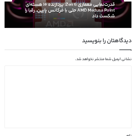
4 هفته پیش
۱۳ خرداد ۱۴۰۵
قدرت‌نمایی معماری Zen 6؛ پردازنده ۱۰ هسته‌ای
AMD Medusa Point حتی با فرکانس پایین، رقبا را
ام‌اس‌آی با خنک‌کننده حرارتی الماس و فیوزهای
شکست داد
هوشمند به استقبال نسل بعدی کارت‌های
دیدگاهتان را بنویسید
گرافیک انویدیا رفت
نشانی ایمیل شما منتشر نخواهد شد.
د
ی
د
گ
ا
ه
*
نام