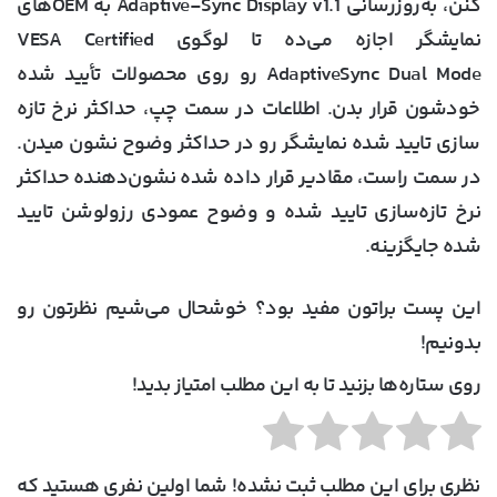
کنن، به‌روزرسانی Adaptive-Sync Display v1.1 به OEM‌های
نمایشگر اجازه می‌ده تا لوگوی VESA Certified
AdaptiveSync Dual Mode رو روی محصولات تأیید شده
خودشون قرار بدن. اطلاعات در سمت چپ، حداکثر نرخ تازه
سازی تایید شده نمایشگر رو در حداکثر وضوح نشون میدن.
در سمت راست، مقادیر قرار داده شده نشون‌دهنده حداکثر
نرخ تازه‌سازی تایید شده و وضوح عمودی رزولوشن تایید
شده جایگزینه.
این پست براتون مفید بود؟ خوشحال می‌شیم نظرتون رو
بدونیم!
روی ستاره‌ها بزنید تا به این مطلب امتیاز بدید!
نظری برای این مطلب ثبت نشده! شما اولین نفری هستید که