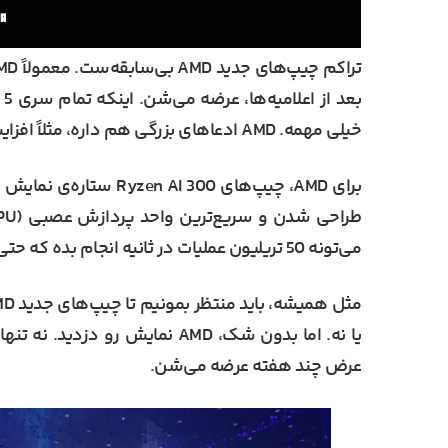
خیلی مهمه. AMD ادعاهای بزرگی هم داره، مثلاً افزایش عملکرد تا 55 درصد بیشتر از Intel Core i9-14900K.
می‌تونه 50 تریلیون عملیات در ثانیه انجام بده که حتی از Snapdragon X Elite هم سریع‌تره.
عرض چند هفته عرضه می‌شن.