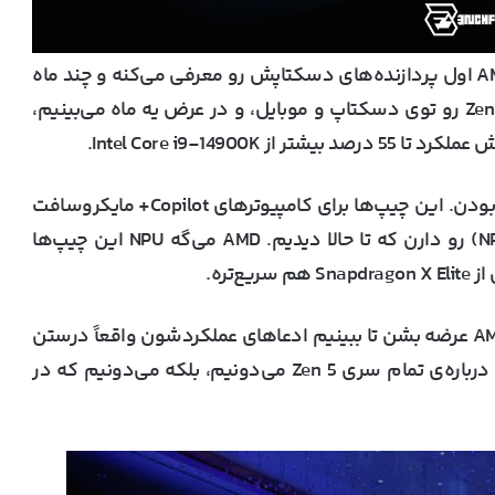
تراکم چیپ‌های جدید AMD بی‌سابقه‌‌ست. معمولاً AMD اول پردازنده‌های دسکتاپش رو معرفی می‌کنه و چند ماه
بعد از اعلامیه‌ها، عرضه می‌شن. اینکه تمام سری Zen 5 رو توی دسکتاپ و موبایل، و در عرض یه ماه می‌بینیم،
برای AMD، چیپ‌های Ryzen AI 300 ستاره‌ی نمایش بودن. این چیپ‌ها برای کامپیوترهای Copilot+ مایکروسافت
طراحی شدن و سریع‌ترین واحد پردازش عصبی (NPU) رو دارن که تا حالا دیدیم. AMD می‌گه NPU این چیپ‌ها
مثل همیشه، باید منتظر بمونیم تا چیپ‌های جدید AMD عرضه بشن تا ببینیم ادعاهای عملکردشون واقعاً درستن
یا نه. اما بدون شک، AMD نمایش رو دزدید. نه تنها درباره‌ی تمام سری Zen 5 می‌دونیم، بلکه می‌دونیم که در