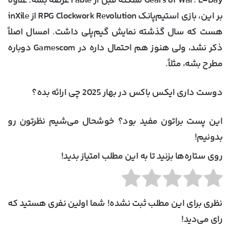
Gears of War: E-Day ممکنه قبل از Fable عرضه بشه. علاوه
بر این، بازی استیم‌پانک RPG Clockwork Revolution از inXile
هست که سال گذشته نمایش گیم‌پلی داشت. امسال اصلاً
ذکر نشد، ولی هنوز هم احتمال داره در Gamescom دوباره
مطرح بشه، مثلاً.
دوست داری ایکس باکس در بهار 2025 چی ارائه بده؟
این پست براتون مفید بود؟ خوشحال می‌شیم نظرتون رو
بدونیم!
روی ستاره‌ها بزنید تا به این مطلب امتیاز بدید!
نظری برای این مطلب ثبت نشده! شما اولین نفری هستید که
رای می‌دید!