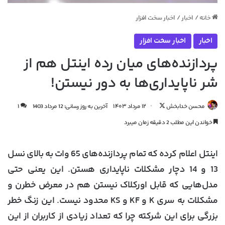
خانه
/
اخبار
/
اخبار سخت افزار
اخبار
اخبار سخت افزار
پردازنده‌های میان رده اینتل هم از
شر ناپایداری‌ها به دور نیستن!
دنبال
محسن خدابخش
۱۲ مرداد ۱۴۰۳
آخرین به روز رسانی: 12 مرداد 1403
۱
کردن
خواندن این مطلب 2 دقیقه زمان میبرد
در
X
اینتل اعلام کرده که تمام پردازنده‌های 65 وات به بالای نسل
13 و 14 دچار مشکلات ناپایداری هستن. این یعنی حتی
مدل‌هایی که قابل اورکلاک نیستن هم در معرض خطرن و
مشکلات به سری K و KF و KS محدود نیست. این زنگ خطر
بزرگی برای این شرکته چرا که تعداد زیادی از کاربران از این