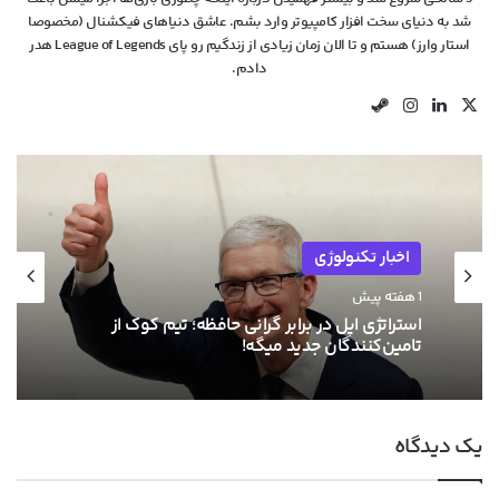
شد به دنیای سخت افزار کامپیوتر وارد بشم. عاشق دنیاهای فیکشنال (مخصوصا
استار وارز) هستم و تا الان زمان زیادی از زندگیم رو پای League of Legends هدر
دادم.
X
لینکدین
اینستاگرام
استیم
اخبار تکنولوژی
1 هفته پیش
استراتژی اپل در برابر گرانی حافظه؛ تیم کوک از
تامین‌کنندگان جدید میگه!
یک دیدگاه