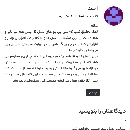
گ
احمد
ف
۲۱ مرداد ۱۴۰۳ در ۷:۱۸ ب٫ظ
ت
سلام
:
لطفا تحقیق کنید که سی پی یو های نسل 12 اینتل هم لپ تاپ و
هم دسکتاپ این مشکلات نسل 13 و 14 که باعث افزایش ولتاژ و
افزایش دما و خرابی رینگ باس و در نهایت سوختن سی پی یو
می شه رو دارند یا نه
برای نسل 13 و 14 هم یک میکروکدی دادند چطوری معلوم می
شه که این میکروکد واقعا موثره و جلوی خرابی و سوختن
پردازنده رو می گیره مثلا تستی وجود داره که بعد از نصب شرکت
ها انجام بدن و در سایت های معروف بذارن که خیال همه راحت
بشه. کلا چقدر طول می کشه درستی این میکروکد ثابت بشه
پاسخ
دیدگاهتان را بنویسید
نشانی ایمیل شما منتشر نخواهد شد.