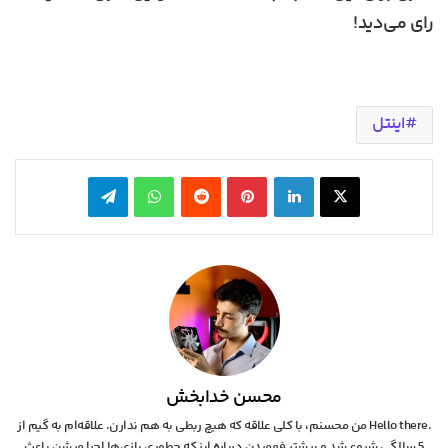
رای می‌دید!
اینتل
X
لینکدین
‫پین‌ترست
‫رددیت
واتس آپ
تلگرام
محسن خدابخش
.Hello there من محسنم، با کلی علاقه که هیچ ربطی به هم ندارن. علاقه‌ام به گیم از
5 سالگی شروع شد و بیشتر فهمیدن درباره اینکه چطوری بازی‌ها اجرا میشن باعث