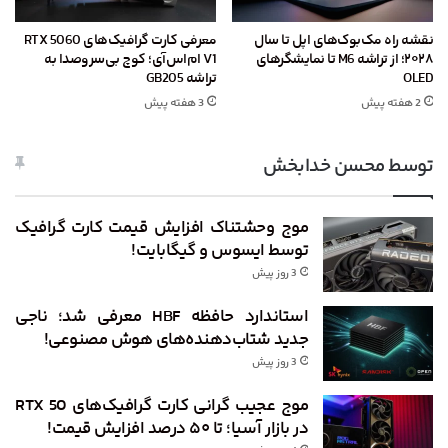
نقشه راه مک‌بوک‌های اپل تا سال
معرفی کارت گرافیک‌های RTX 5060
۲۰۲۸؛ از تراشه M6 تا نمایشگرهای
V1 ام‌اس‌آی؛ کوچ بی‌سروصدا به
OLED
تراشه GB205
2 هفته پیش
3 هفته پیش
توسط محسن خدابخش
موج وحشتناک افزایش قیمت کارت گرافیک
توسط ایسوس و گیگابایت!
3 روز پیش
استاندارد حافظه HBF معرفی شد؛ ناجی
جدید شتاب‌دهنده‌های هوش مصنوعی!
3 روز پیش
موج عجیب گرانی کارت گرافیک‌های RTX 50
در بازار آسیا؛ تا ۵۰ درصد افزایش قیمت!