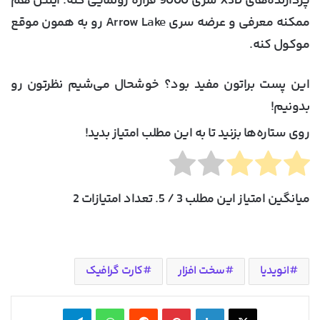
پردازنده‌های X3D سری 9000 قراره رونمایی کنه. اینتل هم
ممکنه معرفی و عرضه سری Arrow Lake رو به همون موقع
موکول کنه.
این پست براتون مفید بود؟ خوشحال می‌شیم نظرتون رو
بدونیم!
روی ستاره‌ها بزنید تا به این مطلب امتیاز بدید!
میانگین امتیاز این مطلب
3
/ 5. تعداد امتیازات
2
انویدیا
سخت افزار
کارت گرافیک
X
لینکدین
‫پین‌ترست
‫رددیت
واتس آپ
تلگرام