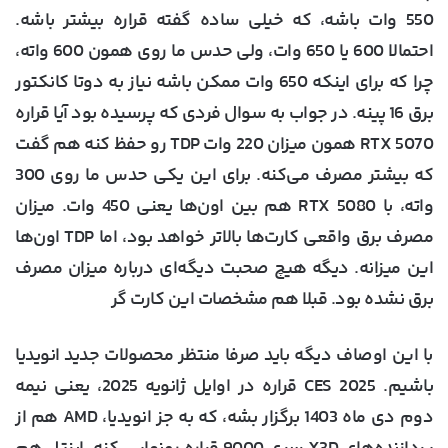
550 وات باشه، که خیلی ساده گفته قراره بیشتر باشه.
احتمالا 600 یا 650 وات، ولی حدس ما روی همون 600 واته،
چرا که برای اینکه 650 وات ممکن باشه نیاز به دوتا کانکتور
برق 16 پینه. در جواب به سوال فردی که پرسیده بود آیا قراره
RTX 5070 همون میزان 220 وات TDP رو حفظ کنه هم گفت
که بیشتر مصرف می‌کنه. برای این یکی حدس ما روی 300
واته، با RTX 5080 هم بین اون‌ها یعنی 450 وات. میزان
مصرف برق واقعی کارت‌ها بالاتر خواهد بود، اما TDP اون‌ها
این میزانه. دیگه هیچ صحبت دیگه‌ای درباره میزان مصرف
برق نشده بود. قبلا هم مشخصات این کارت گر
با این اوصاف دیگه باید صرفا منتظر محصولات جدید انویدیا
باشیم. CES 2025 قراره در اوایل ژانویه 2025، یعنی نیمه
دوم دی ماه 1403 برگزار بشه، که به جز انویدیا، AMD هم از