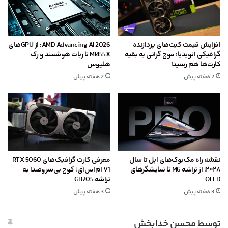
افزایش قیمت کیت‌های پردازنده
AMD Advancing AI 2026: از GPU‌های
گرافیکی انویدیا؛ موج گرانی به بقیه
MI455X تا ربات هوشمند و رک
کارت‌ها هم رسید!
هلیوس
2 هفته پیش
2 هفته پیش
نقشه راه مک‌بوک‌های اپل تا سال
معرفی کارت گرافیک‌های RTX 5060
۲۰۲۸؛ از تراشه M6 تا نمایشگرهای
V1 ام‌اس‌آی؛ کوچ بی‌سروصدا به
OLED
تراشه GB205
3 هفته پیش
3 هفته پیش
توسط محسن خدابخش