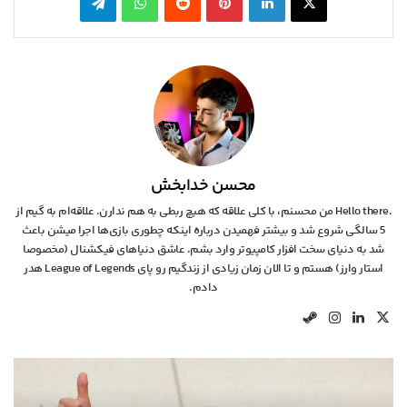
محسن خدابخش
.Hello there من محسنم، با کلی علاقه که هیچ ربطی به هم ندارن. علاقه‌ام به گیم از
5 سالگی شروع شد و بیشتر فهمیدن درباره اینکه چطوری بازی‌ها اجرا میشن باعث
شد به دنیای سخت افزار کامپیوتر وارد بشم. عاشق دنیاهای فیکشنال (مخصوصا
استار وارز) هستم و تا الان زمان زیادی از زندگیم رو پای League of Legends هدر
دادم.
X
لینکدین
اینستاگرام
استیم