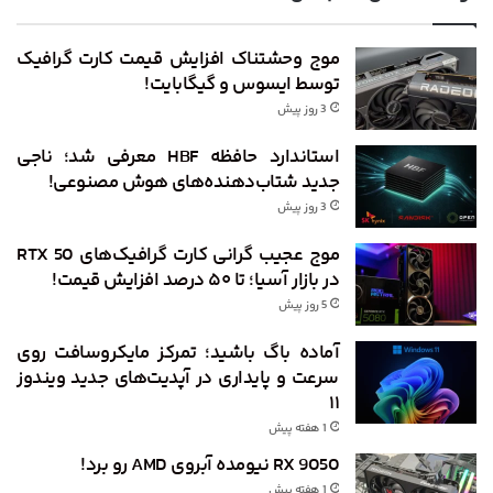
موج وحشتناک افزایش قیمت کارت گرافیک
توسط ایسوس و گیگابایت!
3 روز پیش
استاندارد حافظه HBF معرفی شد؛ ناجی
جدید شتاب‌دهنده‌های هوش مصنوعی!
3 روز پیش
موج عجیب گرانی کارت گرافیک‌های RTX 50
در بازار آسیا؛ تا ۵۰ درصد افزایش قیمت!
5 روز پیش
آماده باگ باشید؛ تمرکز مایکروسافت روی
سرعت و پایداری در آپدیت‌های جدید ویندوز
۱۱
1 هفته پیش
RX 9050 نیومده آبروی AMD رو برد!
1 هفته پیش