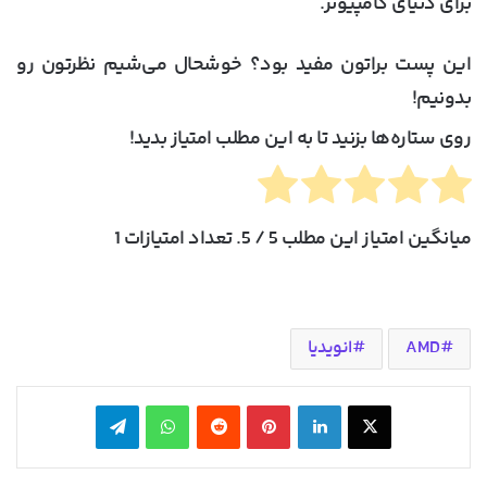
برای دنیای کامپیوتر.
این پست براتون مفید بود؟ خوشحال می‌شیم نظرتون رو
بدونیم!
روی ستاره‌ها بزنید تا به این مطلب امتیاز بدید!
میانگین امتیاز این مطلب
5
/ 5. تعداد امتیازات
1
AMD
انویدیا
X
لینکدین
‫پین‌ترست
‫رددیت
واتس آپ
تلگرام