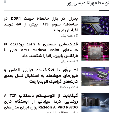
توسط مهرانا عیسی‌پور
بحران در بازار حافظه؛ قیمت DDR4 در
سه‌ماهه سوم ۲۰۲۶ بیش از ۵۰ درصد
افزایش می‌یابد
4 هفته پیش
قدرت‌نمایی معماری Zen 6؛ پردازنده ۱۰
هسته‌ای AMD Medusa Point حتی با
فرکانس پایین، رقبا را شکست داد
4 هفته پیش
ام‌اس‌آی با خنک‌کننده حرارتی الماس و
فیوزهای هوشمند به استقبال نسل بعدی
کارت‌های گرافیک انویدیا رفت
۱۳ خرداد ۱۴۰۵
گیگابایت از اکوسیستم دسکتاپ AI TOP
رونمایی کرد؛ میزبانی از ایستگاه کاری
Radeon AI PRO R9700 برای اجرای مدل‌های