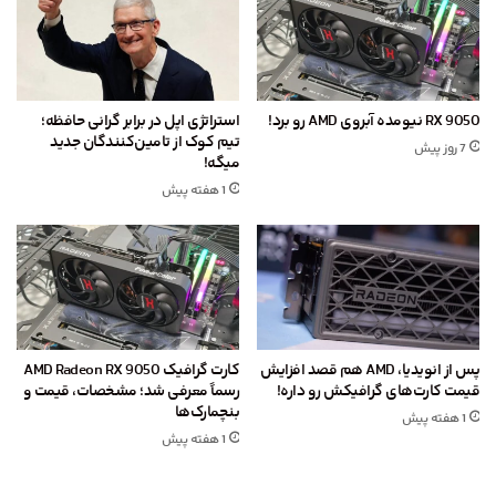
RX 9050 نیومده آبروی AMD رو برد!
استراتژی اپل در برابر گرانی حافظه؛
تیم کوک از تامین‌کنندگان جدید
7 روز پیش
میگه!
1 هفته پیش
پس از انویدیا، AMD هم قصد افزایش
کارت گرافیک AMD Radeon RX 9050
قیمت کارت‌های گرافیکش رو داره!
رسماً معرفی شد؛ مشخصات، قیمت و
بنچمارک‌ها
1 هفته پیش
1 هفته پیش