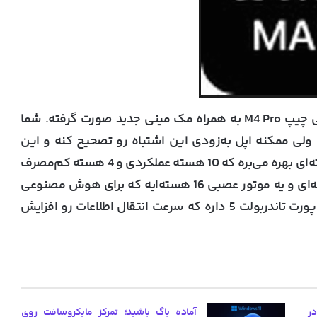
این آخرین افشاگری در مورد M4 Max بعد از معرفی چیپ M4 Pro به همراه مک مینی جدید صورت گرفته. شما
M4 رو در پایین ببینید، ولی ممکنه اپل به‌زودی این اشتباه رو تصحیح کنه و این
تصویر رو حذف کنه. چیپ M4 Pro از پردازنده 14 هسته‌ای بهره می‌بره که 10 هسته عملکردی و 4 هسته کم‌مصرف
داره. علاوه بر این، این چیپ دارای گرافیک 20 هسته‌ای و یه موتور عصبی 16 هسته‌ایه که برای هوش مصنوعی
اپل خیلی به درد می‌خوره. این دستگاه همچنین 3 پورت تاندربولت 5 داره که سرعت انتقال اطلاعات رو افزایش
یب گرانی کارت گرافیک‌های RTX 50 در
آماده باگ باشید؛ تمرکز مایکروسافت روی