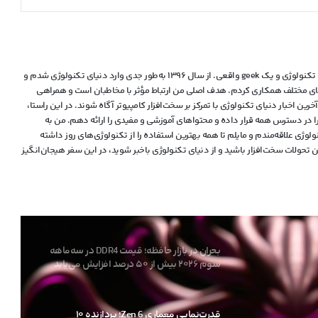
فیوزهای هوشمند به استقبال نسل بعدی
کارت‌های گرافیک انویدیا رفت
گیگابایت از اکوسیستم دسکتاپ AI TOP
رونمایی کرد؛ میزبانی از ایستگاه کاری Radeon
من مهرانا عیسی‌پور هستم، علاقه‌مند به دنیای تکنولوژی و یک geek واقعی. از سال ۱۳۹۶ به‌طور جدی وارد دنیای تکنولوژی شدم و
AI PRO R9700 برای اجرای مدل‌های زبانی ۴۰۵
ه‌های مختلف همکاری کردم. هدف اصلی من ارتباط مؤثر با مخاطبان است و همراهی
میلیاردی
رین اخبار دنیای تکنولوژی با تمرکز بر سخت‌افزار کامپیوتر آگاه شوند. در این راستا،
 را در دسترس همه قرار داده و محتواهای آموزشی و مفیدی را ارائه دهم. من به
کامپیوترهای هوش مصنوعی انویدیا با تراشه
قدرتمند RTX Spark N1x کمتر از ۲۹۰۰ دلار
وژی علاقه‌مندم و مایلم تا همه بهترین استفاده را از تکنولوژی‌های روز داشته
قیمت نخواهند داشت
تحولات سخت‌افزار باشید و از دنیای تکنولوژی‌ باخبر شوید، در این سفر هیجان‌انگیز
سقوط قیمت لپ‌تاپ‌های رده‌بالای Lunar Lake
اینتل به 600 دلار در چین!
بحران در بازار حافظه؛ قیمت DDR4 در سه‌ماهه
سوم ۲۰۲۶ بیش از ۵۰ درصد افزایش می‌یابد
قدرت‌نمایی معماری Zen 6؛ پردازنده ۱۰