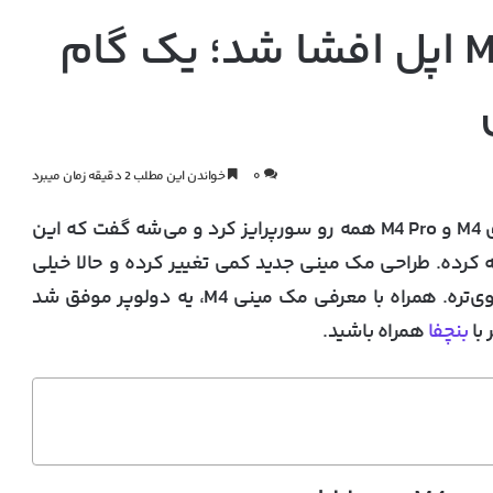
مشخصات چیپ M4 Max اپل افشا شد؛ یک گام
۰
خواندن این مطلب 2 دقیقه زمان میبرد
روز گذشته اپل با معرفی مک مینی جدید با چیپ‌های M4 و M4 Pro همه رو سورپرایز کرد و می‌شه گفت که این
کرده. طراحی مک مینی جدید کمی تغییر کرده و حالا خیلی
کوچیک‌تر از نسل قبلیه، ولی از نظر عملکرد واقعا قوی‌تره. همراه با معرفی مک مینی M4، یه دولوپر موفق شد
بنچفا
همراه باشید.