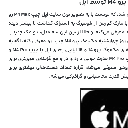
این کشف توسط یه دولوپر به نام چارلی جوزف انجام شد، که تونست با یه تصویر توی سایت اپل چیپ M4 Max رو
ا مارک گورمن از بلومبرگ به اشتراک گذاشت تا بیشتر دیده
 معرفی می‌کنه، و حالا از بین این سه مدل، دو مک جدید با
چیپ‌های M4 به‌روزرسانی شدن. انتظار می‌ره که اپل روز چهارشنبه مک‌بوک پرو M4 جدید رو معرفی کنه، اگه به
روند فعلی خودش ادامه بده. به نظر می‌رسه مدل‌های مک‌بوک پرو 14 و 16 اینچی بعدی اپل با چیپ M4 Pro و
مدل‌های رده بالاتر با چیپ M4 Max عرضه بشن. چیپ M4 Pro قدرت خوبی داره و در واقع گزینه‌ی قوی‌تری برای
 هست، اما چیپ M4 Max که به زودی معرفی می‌شه، قراره تعداد هسته‌های بیشتری برای
زایش قدرت محاسباتی و گرافیکی می‌شه.