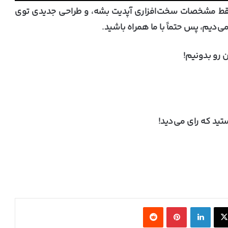
‌بوک پرو M4 انتظار داریم فقط مشخصات سخت‌افزاری آپدیت بشه، و طراحی جدیدی توی
‌دیم، پس حتماً با ما همراه باشید.
 رو بدونیم!
ید که رای می‌دید!
قدرت‌نمایی معماری Zen 6؛ پردازنده ۱۰
هسته‌ای AMD Medusa Point حتی با فرکانس
پایین، رقبا را شکست داد
X
لینکدین
‫پین‌ترست
‫رددیت
ام‌اس‌آی با خنک‌کننده حرارتی الماس و