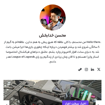
محسن خدابخش
.Hello there من محسنم، با کلی علاقه که هیچ ربطی به هم ندارن. علاقه‌ام به گیم از
5 سالگی شروع شد و بیشتر فهمیدن درباره اینکه چطوری بازی‌ها اجرا میشن باعث
شد به دنیای سخت افزار کامپیوتر وارد بشم. عاشق دنیاهای فیکشنال (مخصوصا
استار وارز) هستم و تا الان زمان زیادی از زندگیم رو پای League of Legends هدر
دادم.
X
لینکدین
اینستاگرام
استیم
اخبار سخت افزار