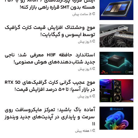
اینتل قراره پردازنده‌های Xeon 7 رو با ۲۵۶
هسته بدون SMT قراره راهی بازار کنه!
21 ساعت پیش
موج وحشتناک افزایش قیمت کارت گرافیک
توسط ایسوس و گیگابایت!
5 روز پیش
استاندارد حافظه HBF معرفی شد؛ ناجی
جدید شتاب‌دهنده‌های هوش مصنوعی!
5 روز پیش
موج عجیب گرانی کارت گرافیک‌های RTX 50
در بازار آسیا؛ تا ۵۰ درصد افزایش قیمت!
6 روز پیش
آماده باگ باشید؛ تمرکز مایکروسافت روی
سرعت و پایداری در آپدیت‌های جدید ویندوز
۱۱
1 هفته پیش