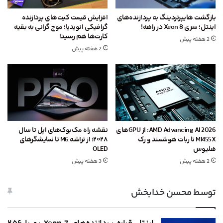
بازگشت هایپرتردینگ به پردازنده‌های
افزایش قیمت کیت‌های پردازنده
اینتل؛ سری Xeon 8 در راهه!
گرافیکی انویدیا؛ موج گرانی به بقیه
کارت‌ها هم رسید!
2 هفته پیش
2 هفته پیش
AMD Advancing AI 2026: از GPU‌های
نقشه راه مک‌بوک‌های اپل تا سال
MI455X تا ربات هوشمند و رک
۲۰۲۸؛ از تراشه M6 تا نمایشگرهای
هلیوس
OLED
2 هفته پیش
3 هفته پیش
توسط محسن خدابخش