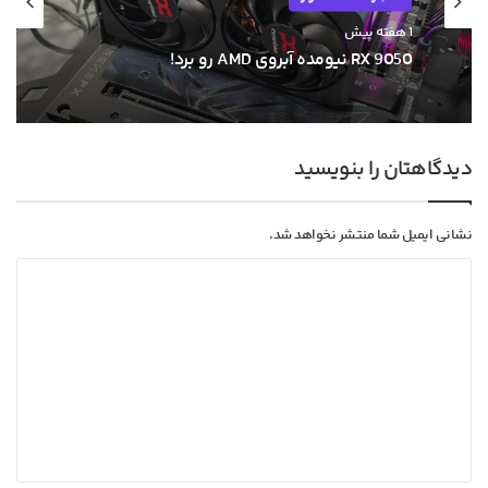
1 هفته پیش
RX 9050 نیومده آبروی AMD رو برد!
دیدگاهتان را بنویسید
نشانی ایمیل شما منتشر نخواهد شد.
د
ی
د
گ
ا
ه
*