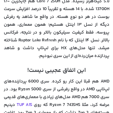
5.8 گیگاهرتز رسیده. مدل Core 7 250H هم جایگزین i7-
13700H شده، با 14 هسته و تقریباً 10 درصد افزایش سرعت
بوست در هر دو نوع هسته. در واقع ما شاهد یه رفرش
دیگه از نسل ۱۳ اینتل هستیم؛ همون معماری، همون
پروسه، فقط کیفیت سیلیکون بالاتر و در نتیجه، فرکانس
بالاتر. نسل ۱۴ اینتل که با نام Raptor Lake Refresh شناخته
میشد، تنها مدل‌های HX برای لپ‌تاپ داشت و شاهد
پردازنده میان‌رده‌ای از این سری نبودیم.
این اتفاق عجیبی نیست!
AMD هم قبلا این کار رو کرده. سری 6000 پردازنده‌های
لپ‌تاپی AMD در واقع رفرشی از سری Ryzen 5000 بود. در
سری 7000 هم AMD مدل‌های زیادی با معماری‌های قدیمی
عرضه کرد، مثلا Ryzen 7 7435HS که روی
TUF A15
دیدیم
هسته‌های Zen 3 داشت که باز معماری Zen 3 بود. تفاوت