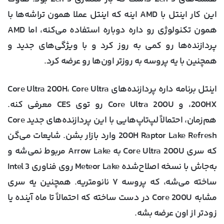
این کار اینتل با AMD اینه که اینتل عملا همون تراشه‌ها با
همون تکنولوژی رو داره دوباره استفاده می‌کنه، اما AMD
پردازنده‌ها رو کمی به روز کرد و با ویژگی‌های جدید و
همچنین با یه پروسه به روزتر اون‌ها رو عرضه کرد.
اینتل برنامه داره پردازنده‌های Core Ultra 200H، Core Ultra
200HX، و Core Ultra 200U رو توی CES معرفی کنه.
هم‌زمان، احتمالاً لپ‌تاپ‌هایی با این پردازنده‌های جدید Core
200H Raptor Lake Refresh وارد بازار بشن. شایعات می‌گن
که سری Core Ultra 200U به Arrow Lake مربوط نمی‌شه و
به‌جاش با نسخه اصلاح‌شده Meteor Lake روی فناوری Intel 3
ساخته می‌شه، که پروسه ۷ نانومتریه. همچنین یه سری
مشابه Core 200U در دست ساخته که احتمالاً تا ماه آینده یا
زودتر از اون عرضه بشه.