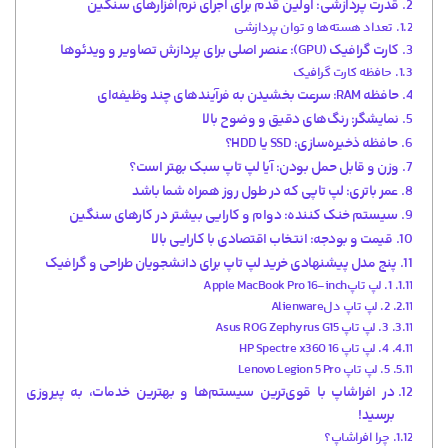
قدرت پردازشی: اولین قدم برای اجرای نرم‌افزارهای سنگین
تعداد هسته‌ها و توان پردازشی
کارت گرافیک (GPU): عنصر اصلی برای پردازش تصاویر و ویدئوها
حافظه کارت گرافیک
حافظه RAM: سرعت بخشیدن به فرآیندهای چند وظیفه‌ای
نمایشگر: رنگ‌های دقیق و وضوح بالا
حافظه ذخیره‌سازی: SSD یا HDD؟
وزن و قابل حمل بودن: آیا لپ تاپ سبک بهتر است؟
عمر باتری: لپ تاپی که در طول روز همراه شما باشد
سیستم خنک ‌کننده: دوام و کارایی بیشتر در کارهای سنگین
قیمت و بودجه: انتخاب اقتصادی با کارایی بالا
پنج مدل پیشنهادی خرید لپ تاپ برای دانشجویان طراحی و گرافیک
1. لپ تاپApple MacBook Pro 16-inch
2. لپ تاپ دلAlienware
3. لپ تاپ Asus ROG Zephyrus G15
4. لپ تاپ HP Spectre x360 16
5. لپ تاپ Lenovo Legion 5 Pro
در افراشاپ با قوی‌ترین سیستم‌ها و بهترین خدمات، به پیروزی
برسید!
چرا افراشاپ؟