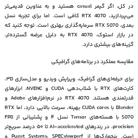
در کل، اگر گیمر casual هستید و به عناوین قدیمی‌تر
می‌پردازید، RTX 4070 کافی است. اما برای تجربه نسل
بعدی، RTX 5070 سرمایه‌گذاری بهتری است. توجه کنید که
در بازار استوک، RTX 4070 به دلیل عرضه گسترده‌تر،
گزینه‌های بیشتری دارد.
مقایسه عملکرد در برنامه‌های گرافیکی
برای حرفه‌ای‌های گرافیک، ویرایش ویدیو و مدل‌سازی ۳D،
کارت‌های RTX با شتاب‌دهی CUDA و NVENC، ابزارهای
قدرتمندی هستند. RTX 4070 در نرم‌افزارهای Adobe و
Blender با CUDA cores بهینه، سرعت بالایی دارد، اما RTX
5070 با هسته‌های Tensor نسل ۴ و پشتیبانی از FP8
precision، در رندرهای AI-accelerated تا ۵۰ درصد سریع‌تر
است. بنچمارک‌ها از Puget Systems، SPECviewperf و