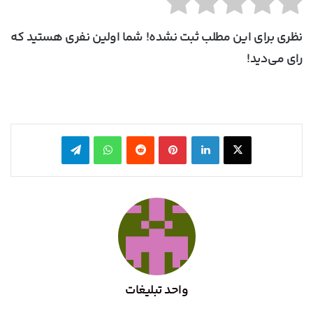
نظری برای این مطلب ثبت نشده! شما اولین نفری هستید که
رای می‌دید!
X
لینکدین
‫پین‌ترست
‫رددیت
واتس آپ
تلگرام
واحد تبلیغات