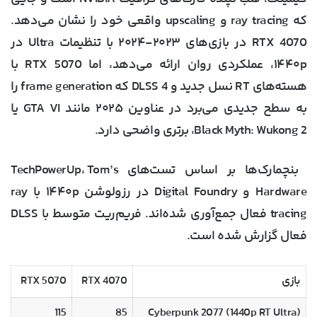
که ray tracing و upscaling واقعی خود را نشان می‌دهد.
RTX 4070 در بازی‌های ۲۰۲۳-۲۰۲۴ با تنظیمات Ultra در
۱۴۴۰p، عملکردی روان ارائه می‌دهد، اما RTX 5070 با
هسته‌های RT نسل جدید و DLSS 4 که frame generation را
به سطح جدیدی می‌برد در عناوین ۲۰۲۵ مانند GTA VI یا
Black Myth: Wukong 2، برتری واضحی دارد.
بنچمارک‌ها بر اساس تست‌های TechPowerUp، Tom’s
Hardware و Digital Foundry در رزولوشن ۱۴۴۰p با ray
tracing فعال جمع‌آوری شده‌اند. فریم‌ریت متوسط با DLSS
فعال گزارش شده است.
بازی
RTX 4070
RTX 5070
115
85
Cyberpunk 2077 (1440p RT Ultra)