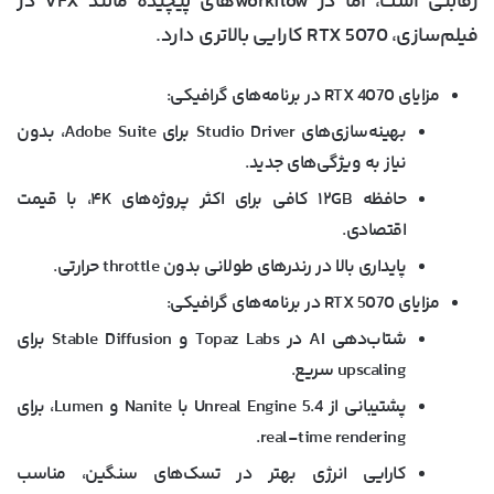
رقابتی است، اما در workflowهای پیچیده مانند VFX در
فیلم‌سازی، RTX 5070 کارایی بالاتری دارد.
مزایای
RTX 4070
در برنامه‌های گرافیکی
:
بهینه‌سازی‌های Studio Driver برای Adobe Suite، بدون
نیاز به ویژگی‌های جدید.
حافظه ۱۲GB کافی برای اکثر پروژه‌های ۴K، با قیمت
اقتصادی.
پایداری بالا در رندرهای طولانی بدون throttle حرارتی.
مزایای
RTX 5070
در برنامه‌های گرافیکی
:
شتاب‌دهی AI در Topaz Labs و Stable Diffusion برای
upscaling سریع.
پشتیبانی از Unreal Engine 5.4 با Nanite و Lumen، برای
real-time rendering.
کارایی انرژی بهتر در تسک‌های سنگین، مناسب