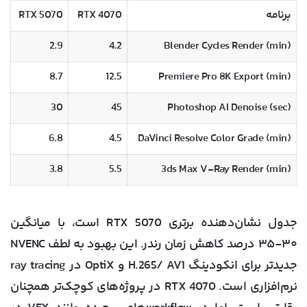
برنامه
RTX 4070
RTX 5070
2.9
4.2
Blender Cycles Render (min)
8.7
12.5
Premiere Pro 8K Export (min)
30
45
Photoshop AI Denoise (sec)
6.8
4.5
DaVinci Resolve Color Grade (min)
3.8
5.5
3ds Max V-Ray Render (min)
جدول نشان‌دهنده برتری RTX 5070 است، با میانگین
۳۰-۳۵ درصد کاهش زمان رندر. این بهبود به لطف NVENC
جدیدتر برای انکودینگ H.265/ AV1 و OptiX در ray tracing
نرم‌افزاری است. RTX 4070 در پروژه‌های کوچک‌تر همچنان