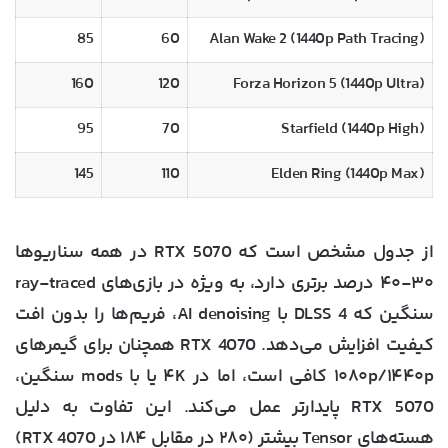
85
60
Alan Wake 2 (1440p Path Tracing)
160
120
Forza Horizon 5 (1440p Ultra)
95
70
Starfield (1440p High)
145
110
Elden Ring (1440p Max)
از جدول مشخص است که RTX 5070 در همه سناریوها
۳۰-۴۰ درصد برتری دارد، به ویژه در بازی‌های ray-traced
سنگین که DLSS 4 با AI denoising، فریم‌ها را بدون افت
کیفیت افزایش می‌دهد. RTX 4070 همچنان برای گیمرهای
۱۰۸۰p/۱۴۴۰p کافی است، اما در ۴K یا با mods سنگین،
RTX 5070 پایدارتر عمل می‌کند. این تفاوت به دلیل
هسته‌های Tensor بیشتر (۲۸۰ در مقابل ۱۸۴ در RTX 4070)