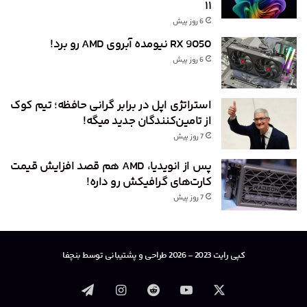
۱۱
6 روز پیش
RX 9050 نیومده آبروی AMD رو برد!
6 روز پیش
استراتژی اپل در برابر گرانی حافظه؛ تیم کوک
از تامین‌کنندگان جدید میگه!
7 روز پیش
پس از انویدیا، AMD هم قصد افزایش قیمت
کارت‌های گرافیکش رو داره!
7 روز پیش
کپی رایت 2023 - 2026 طراحی و پشتیبانی توسط بنچفا
X
یوتیوب
‫رددیت
اینستاگرام
تلگرام