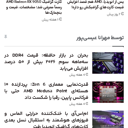
پس از انویدیا، AMD هم قصد افزایش
کارت گرافیک AMD Radeon RX 9050
قیمت کارت‌های گرافیکش رو داره!
رسماً معرفی شد؛ مشخصات، قیمت و
بنچمارک‌ها
7 روز پیش
1 هفته پیش
توسط مهرانا عیسی‌پور
بحران در بازار حافظه؛ قیمت DDR4 در
سه‌ماهه سوم ۲۰۲۶ بیش از ۵۰ درصد
افزایش می‌یابد
4 هفته پیش
قدرت‌نمایی معماری Zen 6؛ پردازنده ۱۰
هسته‌ای AMD Medusa Point حتی با
فرکانس پایین، رقبا را شکست داد
4 هفته پیش
ام‌اس‌آی با خنک‌کننده حرارتی الماس و
فیوزهای هوشمند به استقبال نسل بعدی
کارت‌های گرافیک انویدیا رفت