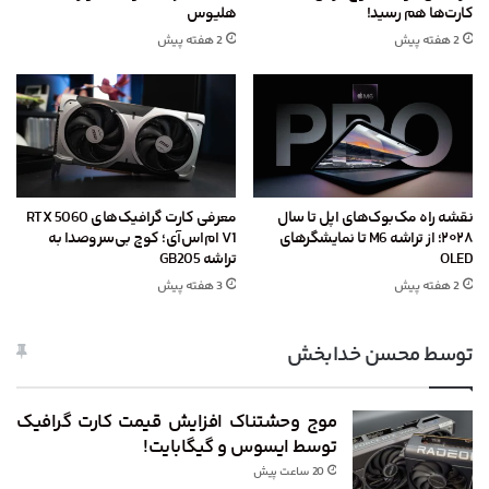
کارت‌ها هم رسید!
هلیوس
2 هفته پیش
2 هفته پیش
نقشه راه مک‌بوک‌های اپل تا سال
معرفی کارت گرافیک‌های RTX 5060
۲۰۲۸؛ از تراشه M6 تا نمایشگرهای
V1 ام‌اس‌آی؛ کوچ بی‌سروصدا به
OLED
تراشه GB205
2 هفته پیش
3 هفته پیش
توسط محسن خدابخش
موج وحشتناک افزایش قیمت کارت گرافیک
توسط ایسوس و گیگابایت!
20 ساعت پیش