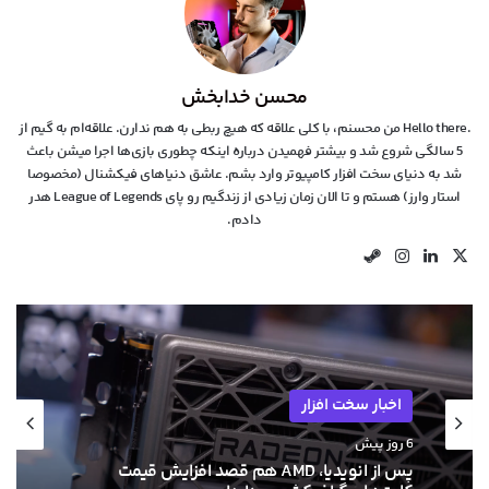
محسن خدابخش
.Hello there من محسنم، با کلی علاقه که هیچ ربطی به هم ندارن. علاقه‌ام به گیم از
5 سالگی شروع شد و بیشتر فهمیدن درباره اینکه چطوری بازی‌ها اجرا میشن باعث
شد به دنیای سخت افزار کامپیوتر وارد بشم. عاشق دنیاهای فیکشنال (مخصوصا
استار وارز) هستم و تا الان زمان زیادی از زندگیم رو پای League of Legends هدر
دادم.
X
لینکدین
اینستاگرام
استیم
اخبار سخت افزار
اخبار سخت افزار
7 روز پیش
کارت گرافیک AMD Radeon RX 9050 رسماً معرفی
6 روز پیش